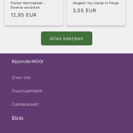
Pocket Notitieboek -
Vergeet-mij-nietje in Flesje
Diverse varianten
Normale
3,55 EUR
Normale
12,95 EUR
prijs
prijs
Alles bekijken
BijzonderMOOI
Over ons
Duurzaamheid
Cadeaukaart
Blogs