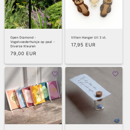
Open Diamond -
Vilten Hanger Uil 3 st.
Vogelvoederhuisje op paal -
Normale
17,95 EUR
Diverse Kleuren
prijs
Normale
79,00 EUR
prijs