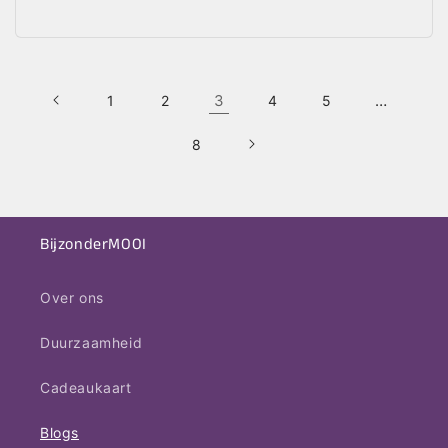
3
…
1
2
4
5
8
BijzonderMOOI
Over ons
Duurzaamheid
Cadeaukaart
Blogs