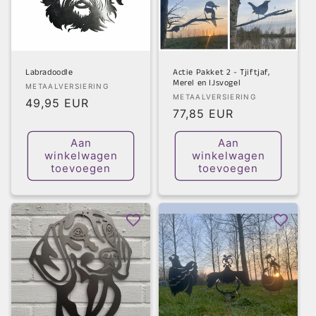
Labradoodle
Actie Pakket 2 - Tjiftjaf,
Merel en IJsvogel
Verkoper:
METAALVERSIERING
Verkoper:
METAALVERSIERING
Normale
49,95 EUR
Normale
77,85 EUR
prijs
prijs
Aan
Aan
winkelwagen
winkelwagen
toevoegen
toevoegen