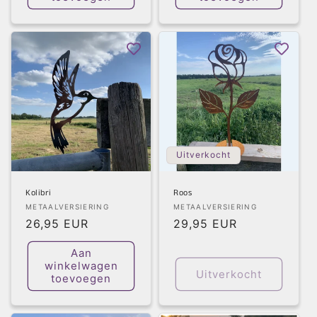
Uitverkocht
Kolibri
Roos
Verkoper:
Verkoper:
METAALVERSIERING
METAALVERSIERING
Normale
26,95 EUR
Normale
29,95 EUR
prijs
prijs
Aan
winkelwagen
Uitverkocht
toevoegen