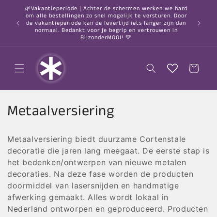
Meteen
🌿Vakantieperiode | Achter de schermen werken we hard
naar de
om alle bestellingen zo snel mogelijk te versturen. Door
content
○ Gratis
de vakantieperiode kan de levertijd iets langer zijn dan
normaal. Bedankt voor je begrip en vertrouwen in
BijzonderMOOI! 💛
Winkelwagen
C
Metaalversiering
o
Metaalversiering biedt duurzame Cortenstale
l
decoratie die jaren lang meegaat.
De eerste stap is
l
het bedenken/ontwerpen van nieuwe metalen
decoraties. Na deze fase worden de producten
e
doormiddel van lasersnijden en handmatige
afwerking gemaakt. Alles wordt lokaal in
c
Nederland ontworpen en geproduceerd. Producten