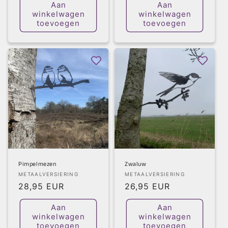
Aan
Aan
winkelwagen
winkelwagen
toevoegen
toevoegen
Pimpelmezen
Zwaluw
Verkoper:
Verkoper:
METAALVERSIERING
METAALVERSIERING
Normale
28,95 EUR
Normale
26,95 EUR
prijs
prijs
Aan
Aan
winkelwagen
winkelwagen
toevoegen
toevoegen