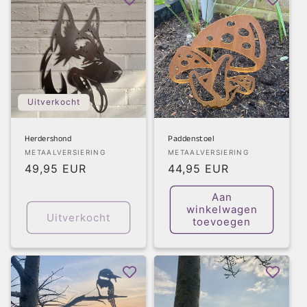
Uitverkocht
Herdershond
Paddenstoel
Verkoper:
Verkoper:
METAALVERSIERING
METAALVERSIERING
Normale
49,95 EUR
Normale
44,95 EUR
prijs
prijs
Aan
winkelwagen
Uitverkocht
toevoegen