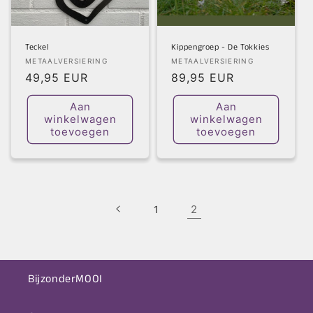
Teckel
Kippengroep - De Tokkies
Verkoper:
Verkoper:
METAALVERSIERING
METAALVERSIERING
Normale
49,95 EUR
Normale
89,95 EUR
prijs
prijs
Aan
Aan
winkelwagen
winkelwagen
toevoegen
toevoegen
2
1
BijzonderMOOI