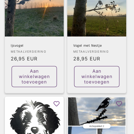
Ijsvogel
Vogel met Nestje
Verkoper:
Verkoper:
METAALVERSIERING
METAALVERSIERING
Normale
26,95 EUR
Normale
28,95 EUR
prijs
prijs
Aan
Aan
winkelwagen
winkelwagen
toevoegen
toevoegen