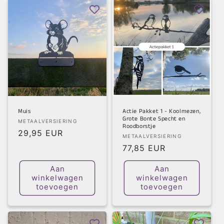
Muis
Actie Pakket 1 - Koolmezen,
Grote Bonte Specht en
Verkoper:
METAALVERSIERING
Roodborstje
Normale
29,95 EUR
Verkoper:
METAALVERSIERING
prijs
Normale
77,85 EUR
prijs
Aan
Aan
winkelwagen
winkelwagen
toevoegen
toevoegen