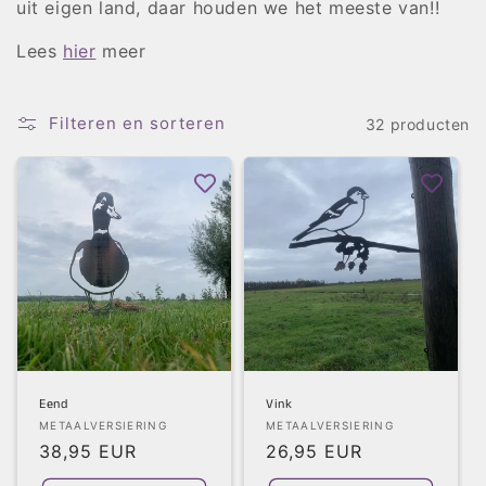
t
uit eigen land, daar houden we het meeste van!!
i
Lees
hier
meer
e
Filteren en sorteren
32 producten
:
Eend
Vink
Verkoper:
Verkoper:
METAALVERSIERING
METAALVERSIERING
Normale
38,95 EUR
Normale
26,95 EUR
prijs
prijs