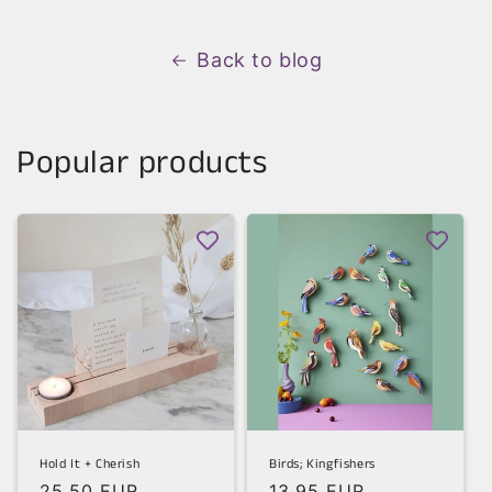
Back to blog
Popular products
Hold It + Cherish
Birds; Kingfishers
Regular
25,50 EUR
Regular
13,95 EUR