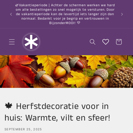
Skip to
🌿Vakantieperiode | Achter de schermen werken we hard
content
om alle bestellingen zo snel mogelijk te versturen. Door
○ Orde
de vakantieperiode kan de levertijd iets langer zijn dan
normaal. Bedankt voor je begrip en vertrouwen in
BijzonderMOOI! 💛
Cart
🍁 Herfstdecoratie voor in
huis: Warmte, vilt en sfeer!
SEPTEMBER 25, 2025