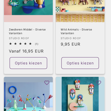
Zeedieren Middel - Diverse
Wild Animals - Diverse
Varianten
Varianten
Verkoper:
Verkoper:
STUDIO ROOF
STUDIO ROOF
Normale
9,95 EUR
1
(1)
totaal
prijs
Normale
Vanaf 16,95 EUR
aantal
recensies
prijs
Opties kiezen
Opties kiezen