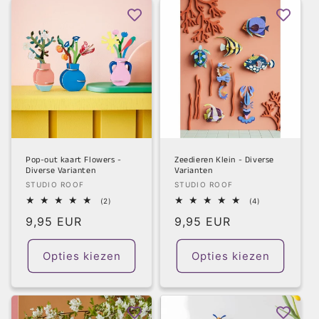
Pop-out kaart Flowers -
Zeedieren Klein - Diverse
Diverse Varianten
Varianten
Verkoper:
Verkoper:
STUDIO ROOF
STUDIO ROOF
2
4
(2)
(4)
totaal
totaal
Normale
9,95 EUR
Normale
9,95 EUR
aantal
aantal
recensies
recensies
prijs
prijs
Opties kiezen
Opties kiezen