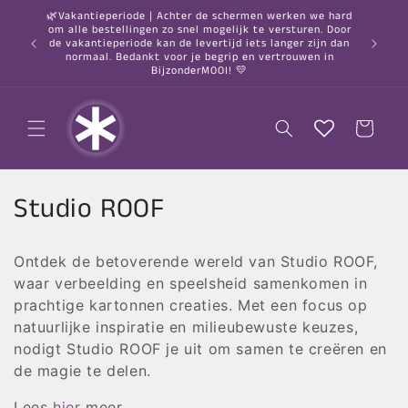
Meteen
🌿Vakantieperiode | Achter de schermen werken we hard
naar de
om alle bestellingen zo snel mogelijk te versturen. Door
content
○ Gratis
de vakantieperiode kan de levertijd iets langer zijn dan
normaal. Bedankt voor je begrip en vertrouwen in
BijzonderMOOI! 💛
Winkelwagen
C
Studio ROOF
o
Ontdek de betoverende wereld van Studio ROOF,
l
waar verbeelding en speelsheid samenkomen in
l
prachtige kartonnen creaties. Met een focus op
natuurlijke inspiratie en milieubewuste keuzes,
e
nodigt Studio ROOF je uit om samen te creëren en
de magie te delen.
c
Lees
hier
meer