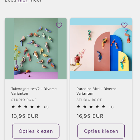
t
i
e
:
Tuinvogels set/2 - Diverse
Paradise Bird - Diverse
Varianten
Varianten
Verkoper:
Verkoper:
STUDIO ROOF
STUDIO ROOF
3
1
(3)
(1)
totaal
totaal
Normale
13,95 EUR
Normale
16,95 EUR
aantal
aantal
recensies
recensies
prijs
prijs
Opties kiezen
Opties kiezen