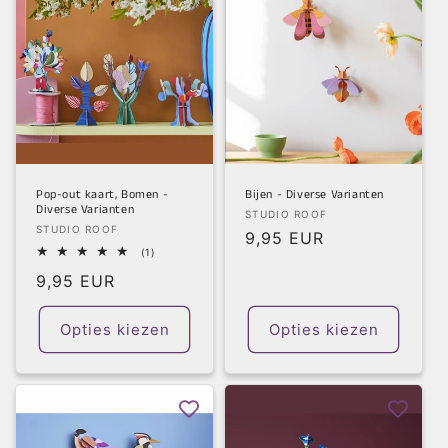
Pop-out kaart, Bomen -
Bijen - Diverse Varianten
Diverse Varianten
Verkoper:
STUDIO ROOF
Verkoper:
STUDIO ROOF
Normale
9,95 EUR
1
(1)
prijs
totaal
Normale
9,95 EUR
aantal
recensies
prijs
Opties kiezen
Opties kiezen