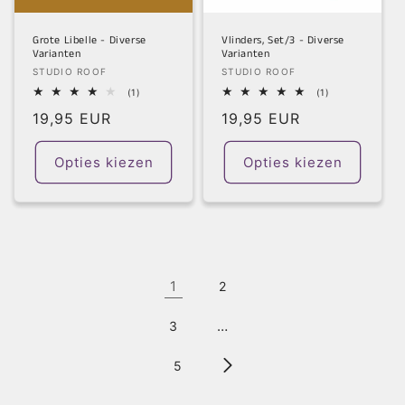
Grote Libelle - Diverse
Vlinders, Set/3 - Diverse
Varianten
Varianten
Verkoper:
Verkoper:
STUDIO ROOF
STUDIO ROOF
1
1
(1)
(1)
totaal
totaal
Normale
19,95 EUR
Normale
19,95 EUR
aantal
aantal
recensies
recensies
prijs
prijs
Opties kiezen
Opties kiezen
1
2
…
3
5