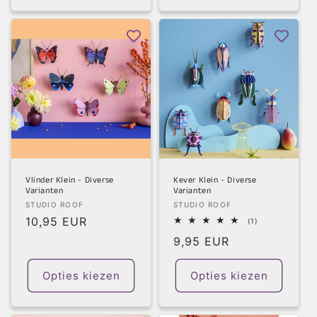
Vlinder Klein - Diverse
Kever Klein - Diverse
Varianten
Varianten
Verkoper:
Verkoper:
STUDIO ROOF
STUDIO ROOF
Normale
10,95 EUR
1
(1)
totaal
prijs
Normale
9,95 EUR
aantal
recensies
prijs
Opties kiezen
Opties kiezen