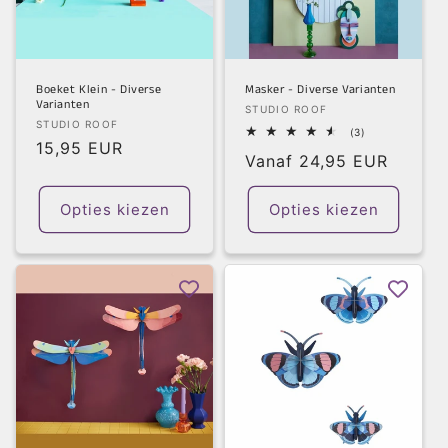
Boeket Klein - Diverse
Masker - Diverse Varianten
Varianten
Verkoper:
STUDIO ROOF
Verkoper:
STUDIO ROOF
3
(3)
Normale
15,95 EUR
totaal
Normale
Vanaf 24,95 EUR
aantal
prijs
recensies
prijs
Opties kiezen
Opties kiezen