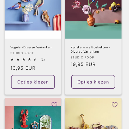
Vogels -Diverse Varianten
Kunstenaars Boeketten -
Diverse Varianten
Verkoper:
STUDIO ROOF
Verkoper:
STUDIO ROOF
3
(3)
Normale
19,95 EUR
totaal
Normale
13,95 EUR
aantal
prijs
recensies
prijs
Opties kiezen
Opties kiezen