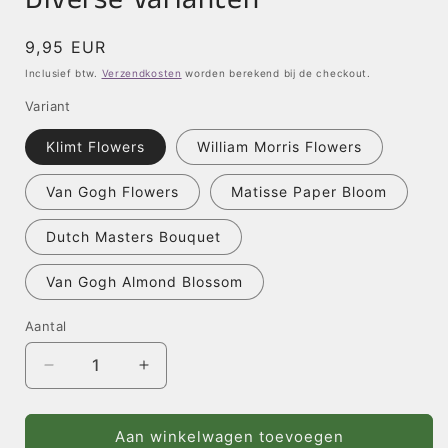
Normale
9,95 EUR
prijs
Inclusief btw.
Verzendkosten
worden berekend bij de checkout.
Variant
Klimt Flowers
William Morris Flowers
Van Gogh Flowers
Matisse Paper Bloom
Dutch Masters Bouquet
Van Gogh Almond Blossom
Aantal
Aantal
Aantal
verlagen
verhogen
voor
voor
Pop-
Pop-
Aan winkelwagen toevoegen