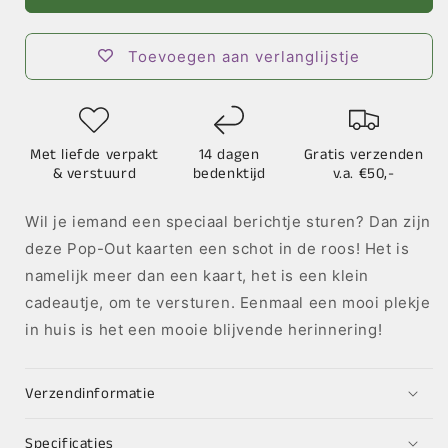
out
out
kaart
kaart
Flowers
Flowers
Toevoegen aan verlanglijstje
-
-
Diverse
Diverse
Varianten
Varianten
Met liefde verpakt
14 dagen
Gratis verzenden
& verstuurd
bedenktijd
v.a. €50,-
Wil je iemand een speciaal berichtje sturen? Dan zijn
deze Pop-Out kaarten een schot in de roos! Het is
namelijk meer dan een kaart, het is een klein
cadeautje, om te versturen. Eenmaal een mooi plekje
in huis is het een mooie blijvende herinnering!
Verzendinformatie
Specificaties