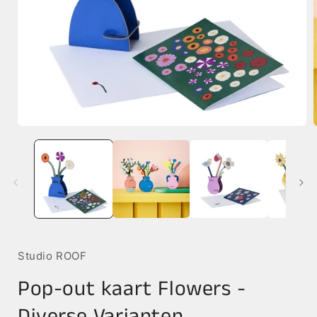
Media
1
openen
in
i
modaal
Studio ROOF
Pop-out kaart Flowers -
Diverse Varianten