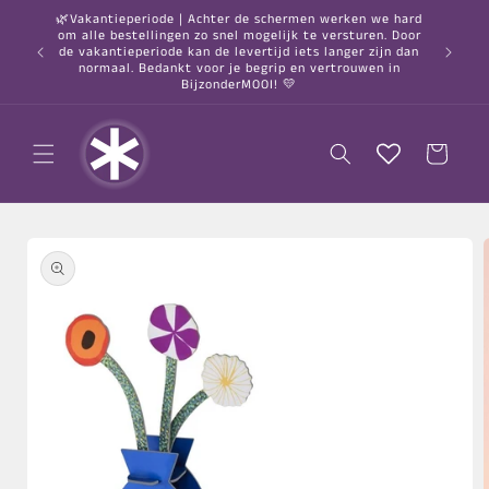
Meteen
🌿Vakantieperiode | Achter de schermen werken we hard
naar de
om alle bestellingen zo snel mogelijk te versturen. Door
content
○ Gratis
de vakantieperiode kan de levertijd iets langer zijn dan
normaal. Bedankt voor je begrip en vertrouwen in
BijzonderMOOI! 💛
Winkelwagen
a direct naar
roductinformatie