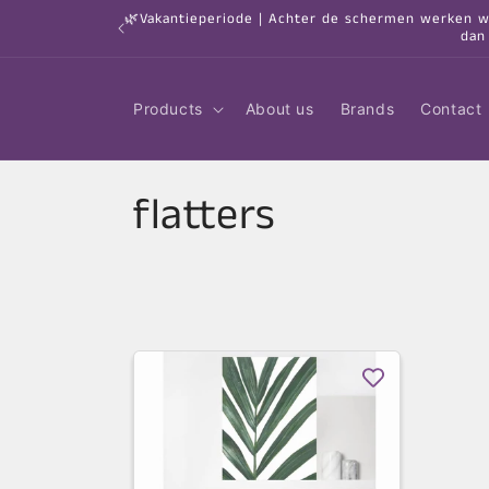
Skip to
🌿Vakantieperiode | Achter de schermen werken we 
content
dan
Products
About us
Brands
Contact
C
flatters
o
l
l
e