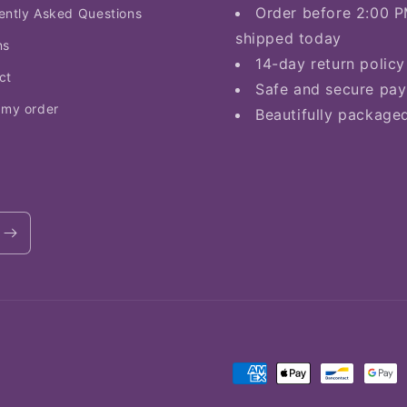
Order before 2:00 P
ently Asked Questions
shipped today
ns
14-day return policy
ct
Safe and secure pa
 my order
Beautifully package
Payment
methods