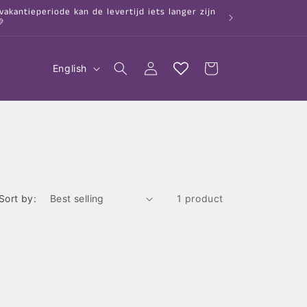
kantieperiode kan de levertijd iets langer zijn

L
Log
Cart
English
in
a
n
g
u
a
g
Sort by:
1 product
e