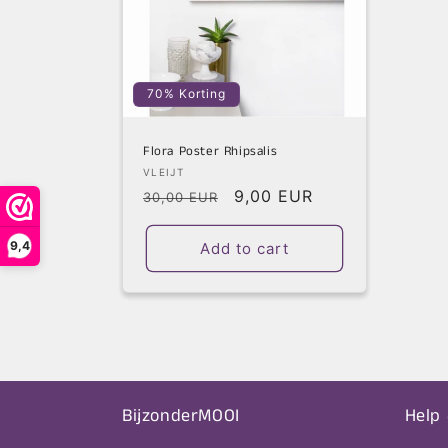
c
t
i
70% Korting
o
Flora Poster Rhipsalis
Vendor:
VLEIJT
Regular
Sale
9,00 EUR
n
30,00 EUR
price
price
9,4
Add to cart
:
BijzonderMOOI
Help