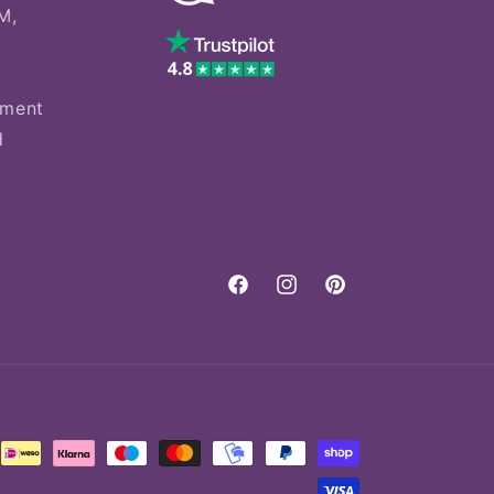
M,
yment
d
Facebook
Instagram
Pinterest