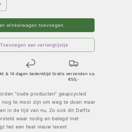
Aantal
verhogen
voor
Bloemen
an winkelwagen toevoegen
Goud
|
Delfts
Toevoegen aan verlanglijstje
Blauw
2.0
kt &
14 dagen bedenktijd
Gratis verzenden v.a.
€50,-
orden "oude producten" geupcycled
 nog te mooi zijn om weg te doen maar
en in de tijd van nu. Zo ook dit Delfts
ersteld waar nodig en belegd met
jgt het een heel nieuw leven!