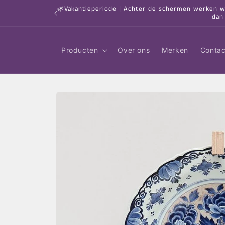
Meteen
🌿Vakantieperiode | Achter de schermen werken we 
naar de
dan
content
Producten
Over ons
Merken
Contac
Ga direct naar
productinformatie