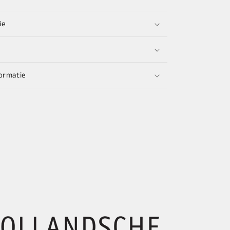
ie
ormatie