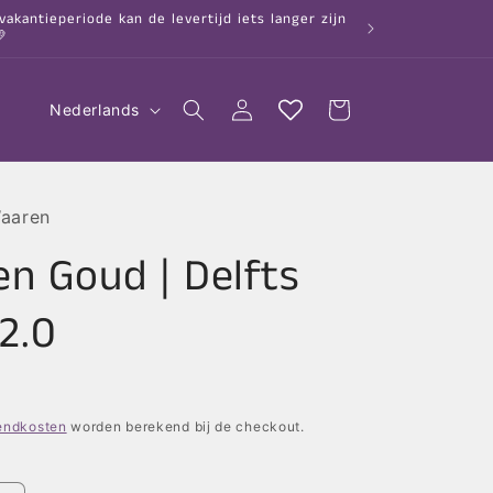
kantieperiode kan de levertijd iets langer zijn

T
Inloggen
Winkelwagen
Nederlands
a
a
l
Waaren
n Goud | Delfts
2.0
endkosten
worden berekend bij de checkout.