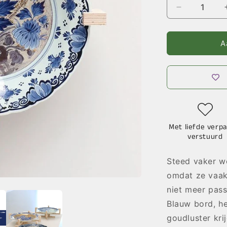
Aantal
verlagen
voor
Bloemen
A
Goud
|
Delfts
Blauw
2.0
Met liefde verpa
verstuurd
Steed vaker w
omdat ze vaak
niet meer pass
Blauw bord, h
goudluster kri