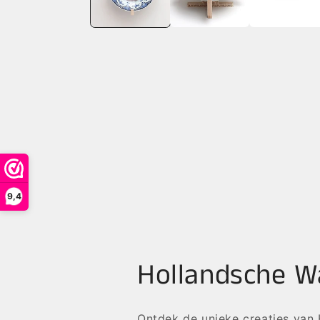
9,4
Hollandsche W
Ontdek de unieke creaties van