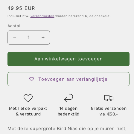
Normale
49,95 EUR
prijs
Inclusief btw.
Verzendkosten
worden berekend bij de checkout.
Aantal
Aantal
Aantal
verlagen
verhogen
voor
voor
Deluxe
Deluxe
Aan winkelwagen toevoegen
Bird
Bird
Nias
Nias
Toevoegen aan verlanglijstje
Met liefde verpakt
14 dagen
Gratis verzenden
& verstuurd
bedenktijd
v.a. €50,-
Met deze supergrote Bird Nias die op je muren rust,