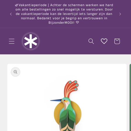
Meteen
🌿Vakantieperiode | Achter de schermen werken we hard
naar de
om alle bestellingen zo snel mogelijk te versturen. Door
content
○ Gratis
de vakantieperiode kan de levertijd iets langer zijn dan
normaal. Bedankt voor je begrip en vertrouwen in
BijzonderMOOI! 💛
Winkelwagen
a direct naar
roductinformatie