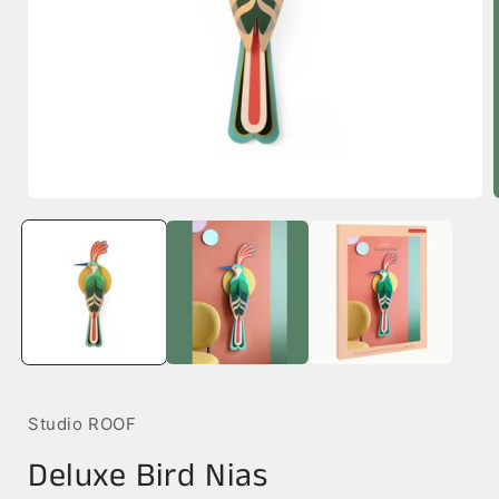
Media
1
openen
i
in
modaal
Studio ROOF
Deluxe Bird Nias