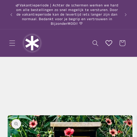
Meteen
🌿Vakantieperiode | Achter de schermen werken we hard
naar de
om alle bestellingen zo snel mogelijk te versturen. Door
content
○ Gratis
de vakantieperiode kan de levertijd iets langer zijn dan
normaal. Bedankt voor je begrip en vertrouwen in
BijzonderMOOI! 💛
Winkelwagen
a direct naar
roductinformatie