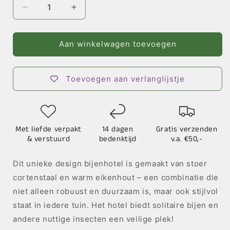
Aantal
Aantal
verlagen
verhogen
voor
voor
Design
Design
Aan winkelwagen toevoegen
Bijenhotel
Bijenhotel
High
High
End
End
Toevoegen aan verlanglijstje
–
–
Cortenstaal
Cortenstaal
Met liefde verpakt
14 dagen
Gratis verzenden
& verstuurd
bedenktijd
v.a. €50,-
Dit unieke design bijenhotel is gemaakt van stoer
cortenstaal en warm eikenhout – een combinatie die
niet alleen robuust en duurzaam is, maar ook stijlvol
staat in iedere tuin. Het hotel biedt solitaire bijen en
andere nuttige insecten een veilige plek!