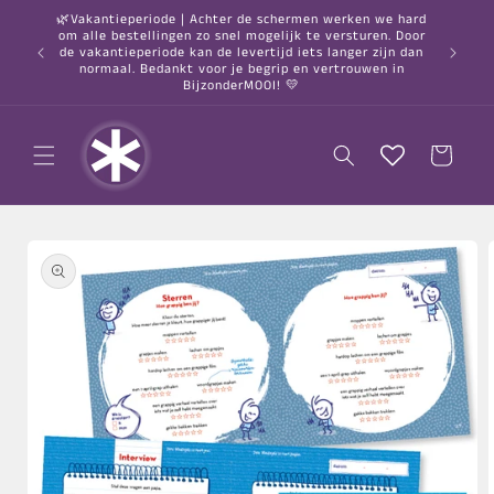
Meteen
🌿Vakantieperiode | Achter de schermen werken we hard
naar de
om alle bestellingen zo snel mogelijk te versturen. Door
content
○ Gratis
de vakantieperiode kan de levertijd iets langer zijn dan
normaal. Bedankt voor je begrip en vertrouwen in
BijzonderMOOI! 💛
Winkelwagen
a direct naar
roductinformatie