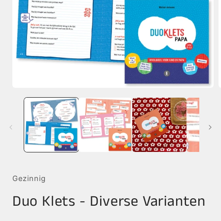
Media
1
openen
in
i
modaal
Gezinnig
Duo Klets - Diverse Varianten