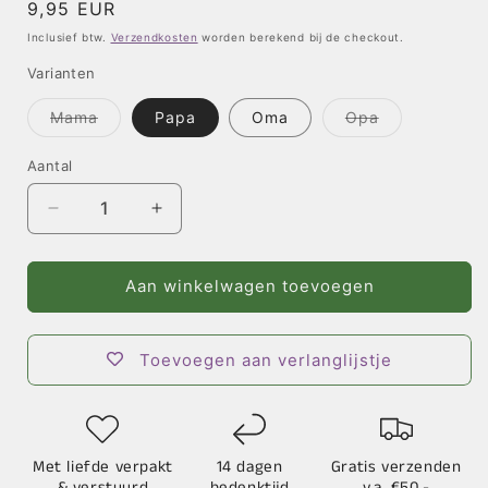
Normale
9,95 EUR
prijs
Inclusief btw.
Verzendkosten
worden berekend bij de checkout.
Varianten
Mama
Papa
Oma
Opa
Variant
Variant
uitverkocht
uitverkocht
of
of
Aantal
niet
niet
beschikbaar
beschikbaar
Aantal
Aantal
verlagen
verhogen
voor
voor
Duo
Duo
Aan winkelwagen toevoegen
Klets
Klets
-
-
Diverse
Diverse
Toevoegen aan verlanglijstje
Varianten
Varianten
Met liefde verpakt
14 dagen
Gratis verzenden
& verstuurd
bedenktijd
v.a. €50,-