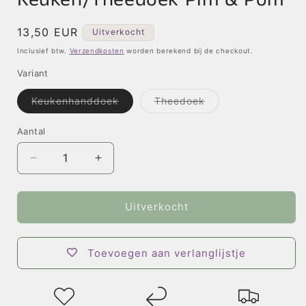
Normale
13,50 EUR
Uitverkocht
prijs
Inclusief btw.
Verzendkosten
worden berekend bij de checkout.
Variant
Keukenhanddoek
Theedoek
Variant
Variant
uitverkocht
uitverkocht
of
of
Aantal
niet
niet
beschikbaar
beschikbaar
Aantal
Aantal
verlagen
verhogen
voor
voor
Fiep
Fiep
Uitverkocht
Westendorp
Westendorp
Keuken/Theedoek
Keuken/Theedoek
Pim
Pim
Toevoegen aan verlanglijstje
&amp;
&amp;
Pom
Pom