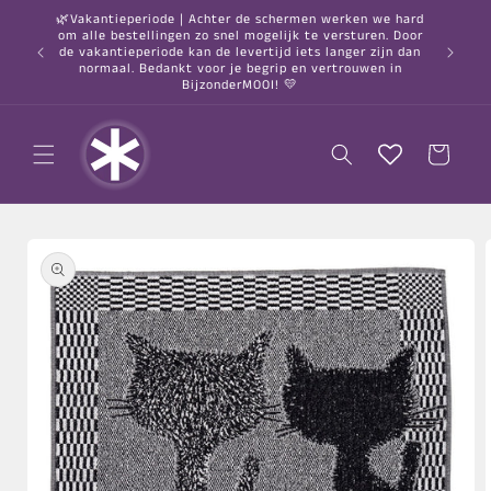
Meteen
🌿Vakantieperiode | Achter de schermen werken we hard
naar de
om alle bestellingen zo snel mogelijk te versturen. Door
content
○ Gratis
de vakantieperiode kan de levertijd iets langer zijn dan
normaal. Bedankt voor je begrip en vertrouwen in
BijzonderMOOI! 💛
Winkelwagen
a direct naar
roductinformatie