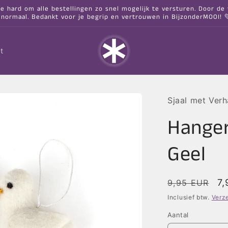
hard om alle bestellingen zo snel mogelijk te versturen. Door de va
 normaal. Bedankt voor je begrip en vertrouwen in BijzonderMOOI! 
t
Sjaal met Verh
Hanger
Geel
Normale
Aa
7
9,95 EUR
prijs
Inclusief btw.
Verz
Aantal