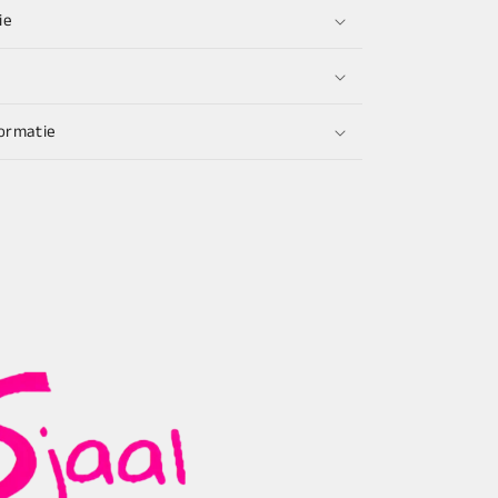
ie
ormatie