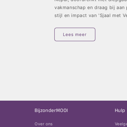
vakmanschap en draag bij aan 
stijl en impact van 'Sjaal met Ve
Lees meer
BijzonderMOOI
Hulp
Over ons
Veelg