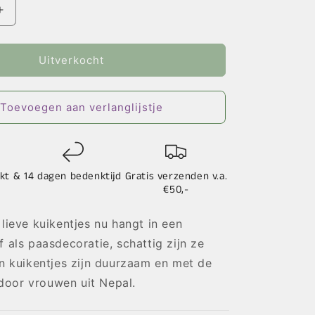
Aantal
verhogen
voor
Hanger
Uitverkocht
Kuikentje
Wit
en
Toevoegen aan verlanglijstje
Geel
kt &
14 dagen bedenktijd
Gratis verzenden v.a.
€50,-
 lieve kuikentjes nu hangt in een
f als paasdecoratie, schattig zijn ze
en kuikentjes zijn duurzaam en met de
oor vrouwen uit Nepal.