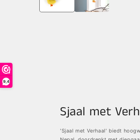
9,4
Sjaal met Verh
'Sjaal met Verhaal' biedt hoo
Nepal, doordrenkt met diepgaa