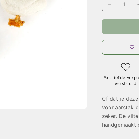
Aantal
verlagen
voor
Hanger
Kuikentje
Wit
en
Geel
Met liefde verpa
verstuurd
Of dat je deze
voorjaarstak o
zeker. De vilt
handgemaakt d