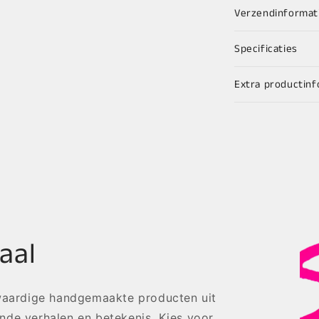
Verzendinformat
Specificaties
Extra productinf
aal
gwaardige handgemaakte producten uit
nde verhalen en betekenis. Kies voor