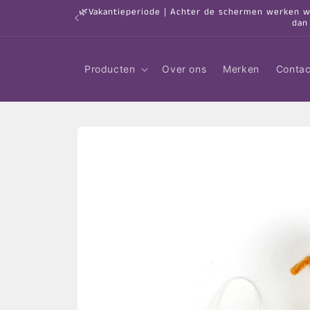
Meteen
🌿Vakantieperiode | Achter de schermen werken we 
naar de
dan
content
Producten
Over ons
Merken
Contac
Ga direct naar
productinformatie