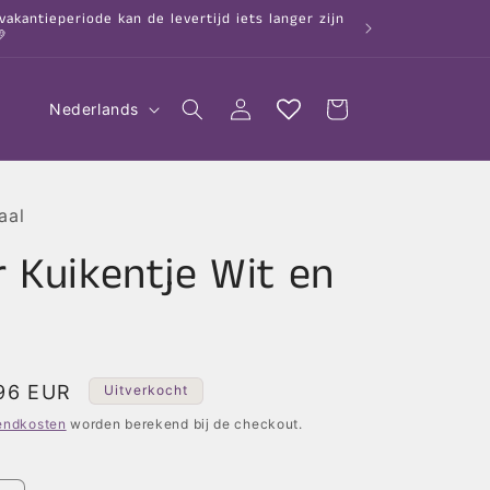
kantieperiode kan de levertijd iets langer zijn

T
Inloggen
Winkelwagen
Nederlands
a
a
l
aal
 Kuikentje Wit en
nbiedingsprijs
,96 EUR
Uitverkocht
endkosten
worden berekend bij de checkout.