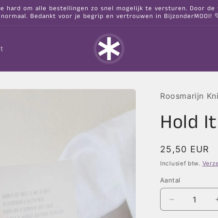
hard om alle bestellingen zo snel mogelijk te versturen. Door de va
 normaal. Bedankt voor je begrip en vertrouwen in BijzonderMOOI! 
t
Roosmarijn Kn
Hold I
Normale
25,50 EUR
prijs
Inclusief btw.
Verz
Aantal
Aantal
verlagen