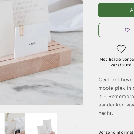
voor
Hold
A
It
+
Remembran
Met liefde verpa
verstuurd
Geef dat lieve
mooie plek in
it + Remembra
aandenken waar
hecht.
Verzendinformat