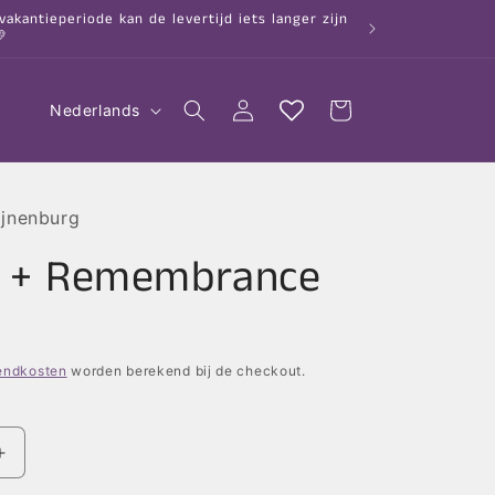
kantieperiode kan de levertijd iets langer zijn

T
Inloggen
Winkelwagen
Nederlands
a
a
l
ijnenburg
t + Remembrance
endkosten
worden berekend bij de checkout.
Aantal
verhogen