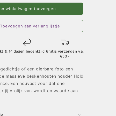
voor
Hold
an winkelwagen toevoegen
It
+
ce
Remembrance
Toevoegen aan verlanglijstje
kt &
14 dagen bedenktijd
Gratis verzenden v.a.
€50,-
 gedichtje of een dierbare foto een
 de massieve beukenhouten houder Hold
nce. Een houvast voor dat ene
 jij vrolijk van wordt en waarde aan
ie