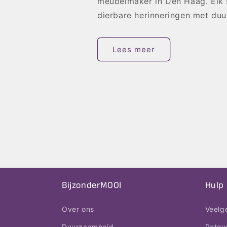
meubelmaker in Den Haag. Elk s
dierbare herinneringen met du
Lees meer
BijzonderMOOI
Hulp
Over ons
Veelg
Duurzaamheid
Retou