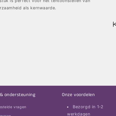
tuk is perfect voor het tentoonstellen van
urzaamheid als kernwaarde.
 & ondersteuning
Onze voordelen
Bezorgd in 1-2
estelde vragen
werkdagen
rneren