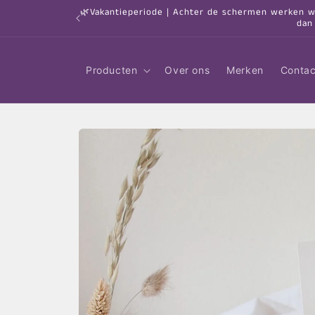
Meteen
🌿Vakantieperiode | Achter de schermen werken we 
naar de
dan
content
Producten
Over ons
Merken
Contac
Ga direct naar
productinformatie