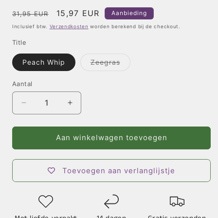
Normale
Aanbiedingsprijs
15,97 EUR
Aanbieding
31,95 EUR
prijs
Inclusief btw.
Verzendkosten
worden berekend bij de checkout.
Title
Peach Whip
Zeegras
Variant
uitverkocht
of
Aantal
niet
beschikbaar
Aantal
Aantal
verlagen
verhogen
voor
voor
Kandelaar
Kandelaar
Aan winkelwagen toevoegen
Leonora
Leonora
-
-
M
M
Toevoegen aan verlanglijstje