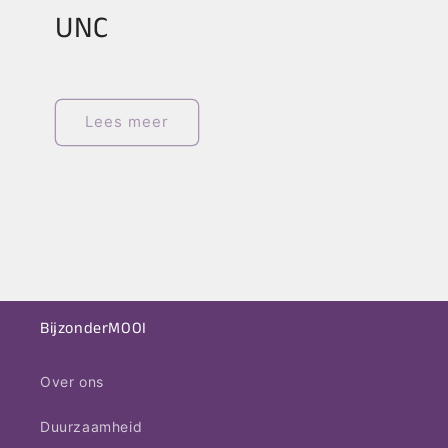
UNC
Lees meer
BijzonderMOOI
Over ons
Duurzaamheid