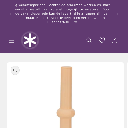
Meteen
🌿Vakantieperiode | Achter de schermen werken we hard
naar de
om alle bestellingen zo snel mogelijk te versturen. Door
content
○ Gratis
de vakantieperiode kan de levertijd iets langer zijn dan
normaal. Bedankt voor je begrip en vertrouwen in
BijzonderMOOI! 💛
Winkelwagen
a direct naar
roductinformatie