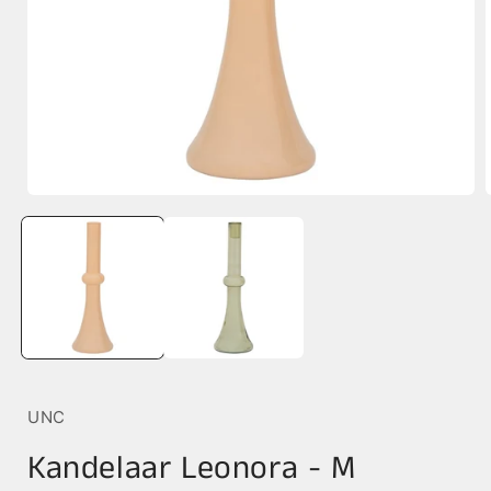
Media
1
openen
in
i
modaal
UNC
Kandelaar Leonora - M