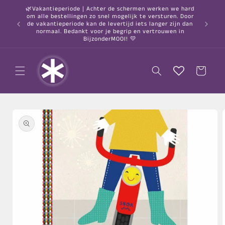
Meteen
🌿Vakantieperiode | Achter de schermen werken we hard
naar de
om alle bestellingen zo snel mogelijk te versturen. Door
content
○ Gratis
de vakantieperiode kan de levertijd iets langer zijn dan
normaal. Bedankt voor je begrip en vertrouwen in
BijzonderMOOI! 💛
Winkelwagen
a direct naar
roductinformatie