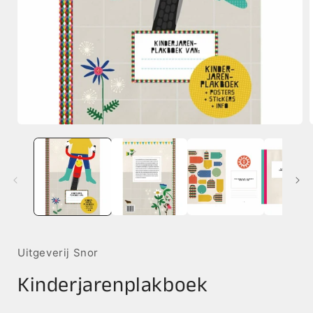
Media
1
openen
in
i
modaal
Uitgeverij Snor
Kinderjarenplakboek