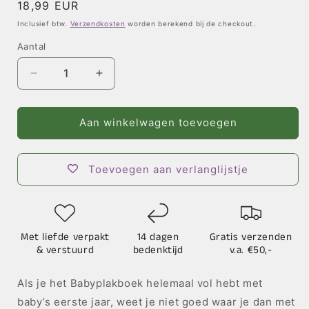
Normale
18,99 EUR
prijs
Inclusief btw.
Verzendkosten
worden berekend bij de checkout.
Aantal
Aantal
Aantal
verlagen
verhogen
voor
voor
Kinderjarenplakboek
Kinderjarenplakboek
Aan winkelwagen toevoegen
Toevoegen aan verlanglijstje
Met liefde verpakt
14 dagen
Gratis verzenden
& verstuurd
bedenktijd
v.a. €50,-
Als je het Babyplakboek helemaal vol hebt met
baby’s eerste jaar, weet je niet goed waar je dan met