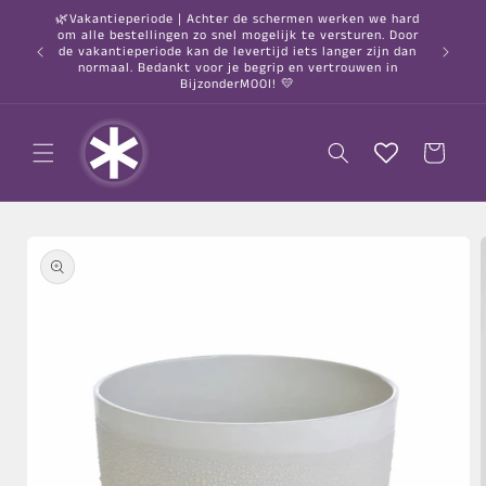
Meteen
🌿Vakantieperiode | Achter de schermen werken we hard
naar de
om alle bestellingen zo snel mogelijk te versturen. Door
content
○ Gratis
de vakantieperiode kan de levertijd iets langer zijn dan
normaal. Bedankt voor je begrip en vertrouwen in
BijzonderMOOI! 💛
Winkelwagen
a direct naar
roductinformatie