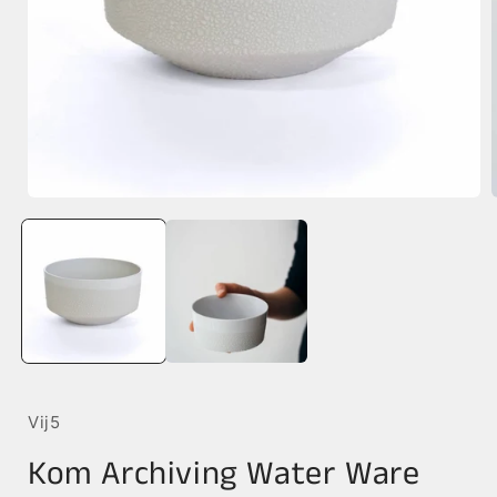
Media
1
openen
in
i
modaal
Vij5
Kom Archiving Water Ware