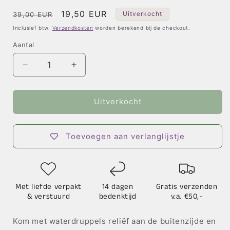
Normale
Aanbiedingsprijs
19,50 EUR
Uitverkocht
39,00 EUR
prijs
Inclusief btw.
Verzendkosten
worden berekend bij de checkout.
Aantal
Aantal
Aantal
verlagen
verhogen
voor
voor
Kom
Kom
Uitverkocht
Archiving
Archiving
Water
Water
Ware
Ware
Toevoegen aan verlanglijstje
Met liefde verpakt
14 dagen
Gratis verzenden
& verstuurd
bedenktijd
v.a. €50,-
Kom met waterdruppels reliëf aan de buitenzijde en