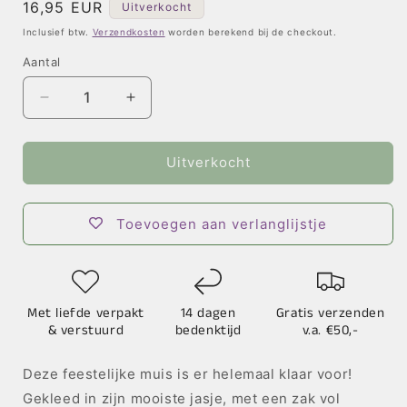
Normale
16,95 EUR
Uitverkocht
prijs
Inclusief btw.
Verzendkosten
worden berekend bij de checkout.
Aantal
Aantal
Aantal
verlagen
verhogen
voor
voor
Decoratie
Decoratie
Uitverkocht
Muis
Muis
Hoofdpiet
Hoofdpiet
Toevoegen aan verlanglijstje
Met liefde verpakt
14 dagen
Gratis verzenden
& verstuurd
bedenktijd
v.a. €50,-
Deze feestelijke muis is er helemaal klaar voor!
Gekleed in zijn mooiste jasje, met een zak vol