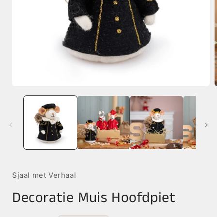
Media
1
openen
in
i
modaal
Sjaal met Verhaal
Decoratie Muis Hoofdpiet