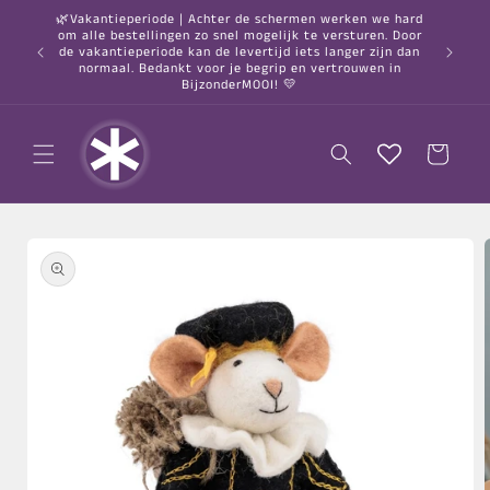
Meteen
🌿Vakantieperiode | Achter de schermen werken we hard
naar de
om alle bestellingen zo snel mogelijk te versturen. Door
content
○ Gratis
de vakantieperiode kan de levertijd iets langer zijn dan
normaal. Bedankt voor je begrip en vertrouwen in
BijzonderMOOI! 💛
Winkelwagen
a direct naar
roductinformatie