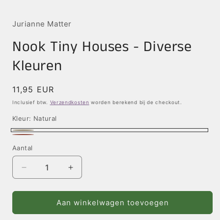
Jurianne Matter
Nook Tiny Houses - Diverse
Kleuren
Normale
11,95 EUR
prijs
Inclusief btw.
Verzendkosten
worden berekend bij de checkout.
Kleur:
Natural
Natural
Bright
Aantal
Aantal
Aantal
verlagen
verhogen
voor
voor
Nook
Nook
Aan winkelwagen toevoegen
Tiny
Tiny