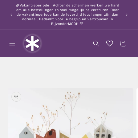
Meteen
🌿Vakantieperiode | Achter de schermen werken we hard
naar de
om alle bestellingen zo snel mogelijk te versturen. Door
content
○ Gratis
de vakantieperiode kan de levertijd iets langer zijn dan
normaal. Bedankt voor je begrip en vertrouwen in
BijzonderMOOI! 💛
Winkelwagen
a direct naar
roductinformatie