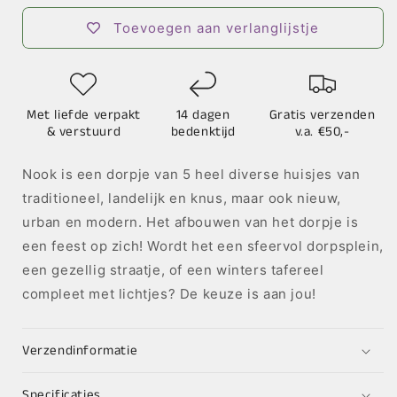
Houses
Houses
-
-
Toevoegen aan verlanglijstje
Diverse
Diverse
Kleuren
Kleuren
Met liefde verpakt
14 dagen
Gratis verzenden
& verstuurd
bedenktijd
v.a. €50,-
Nook is een dorpje van 5 heel diverse huisjes van
traditioneel, landelijk en knus, maar ook nieuw,
urban en modern. Het afbouwen van het dorpje is
een feest op zich! Wordt het een sfeervol dorpsplein,
een gezellig straatje, of een winters tafereel
compleet met lichtjes? De keuze is aan jou!
Verzendinformatie
Specificaties