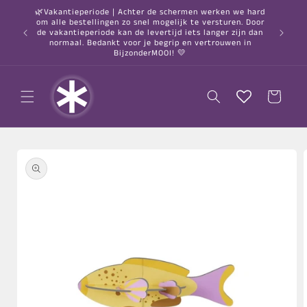
Meteen
🌿Vakantieperiode | Achter de schermen werken we hard
naar de
om alle bestellingen zo snel mogelijk te versturen. Door
content
○ Gratis
de vakantieperiode kan de levertijd iets langer zijn dan
normaal. Bedankt voor je begrip en vertrouwen in
BijzonderMOOI! 💛
Winkelwagen
a direct naar
roductinformatie