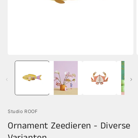
Media
1
openen
in
i
modaal
Studio ROOF
Ornament Zeedieren - Diverse
Varianten