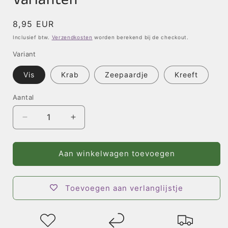
Normale
8,95 EUR
prijs
Inclusief btw.
Verzendkosten
worden berekend bij de checkout.
Variant
Vis
Krab
Zeepaardje
Kreeft
Aantal
Aantal
Aantal
verlagen
verhogen
voor
voor
Ornament
Ornament
Aan winkelwagen toevoegen
Zeedieren
Zeedieren
-
-
Diverse
Diverse
Toevoegen aan verlanglijstje
Varianten
Varianten