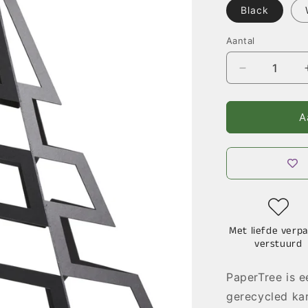
Black
Aantal
Aantal
verlagen
voor
PaperTree
A
-
Diverse
Kleuren
Met liefde verpa
verstuurd
PaperTree is 
gerecycled ka