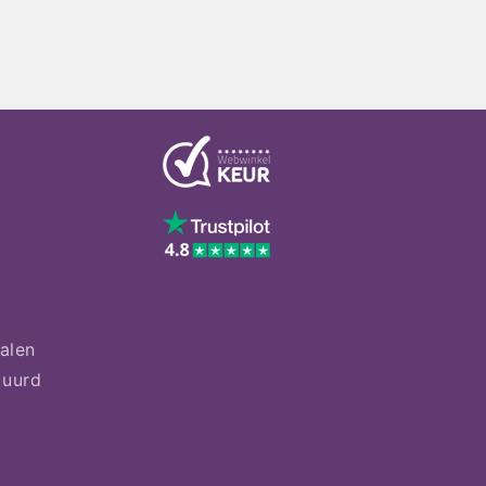
talen
tuurd