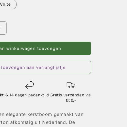
White
Aantal
verhogen
voor
PaperTree
an winkelwagen toevoegen
-
Diverse
Kleuren
Toevoegen aan verlanglijstje
kt &
14 dagen bedenktijd
Gratis verzenden v.a.
€50,-
een elegante kerstboom gemaakt van
rton afkomstig uit Nederland. De