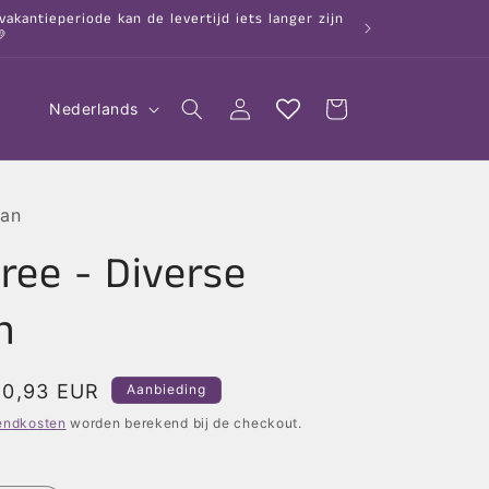
kantieperiode kan de levertijd iets langer zijn

T
Inloggen
Winkelwagen
Nederlands
a
a
l
an
ree - Diverse
n
Aanbiedingsprijs
20,93 EUR
Aanbieding
endkosten
worden berekend bij de checkout.