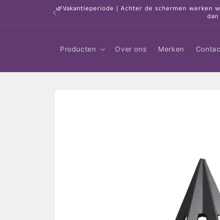
Meteen
🌿Vakantieperiode | Achter de schermen werken we 
naar de
dan
content
Producten
Over ons
Merken
Contac
Ga direct naar
productinformatie