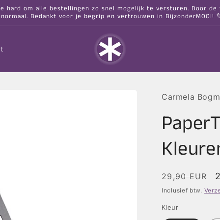
hard om alle bestellingen zo snel mogelijk te versturen. Door de va
 normaal. Bedankt voor je begrip en vertrouwen in BijzonderMOOI! 
t
Carmela Bogm
PaperT
Kleure
Normale
29,90 EUR
prijs
Inclusief btw.
Verz
Kleur