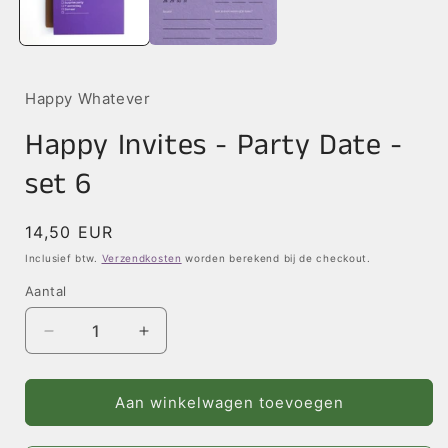
Happy Whatever
Happy Invites - Party Date -
set 6
Normale
14,50 EUR
prijs
Inclusief btw.
Verzendkosten
worden berekend bij de checkout.
Aantal
Aantal
Aantal
verlagen
verhogen
voor
voor
Happy
Happy
Aan winkelwagen toevoegen
Invites
Invites
-
-