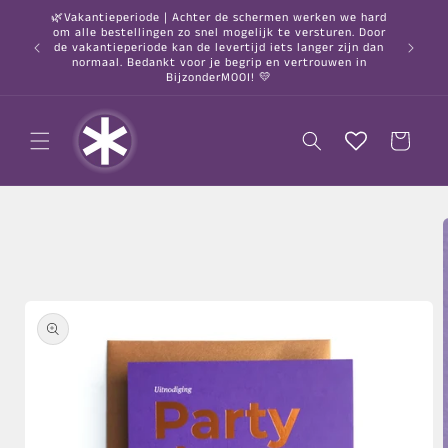
Meteen
🌿Vakantieperiode | Achter de schermen werken we hard
naar de
om alle bestellingen zo snel mogelijk te versturen. Door
content
○ Gratis
de vakantieperiode kan de levertijd iets langer zijn dan
normaal. Bedankt voor je begrip en vertrouwen in
BijzonderMOOI! 💛
Winkelwagen
a direct naar
roductinformatie