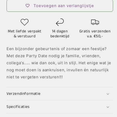
Party
Party
Toevoegen aan verlanglijstje
Date
Date
-
-
set
set
6
6
Met liefde verpakt
14 dagen
Gratis verzenden
& verstuurd
bedenktijd
v.a. €50,-
Een bijzonder gebeurtenis of zomaar een feestje?
Met deze Party Date nodig je familie, vrienden,
collega's..... wie dan ook, uit in stijl. Het enige wat je
nog moet doen is aankruisen, invullen én natuurlijk
niet te vergeten versturen!!!
Verzendinformatie
Specificaties