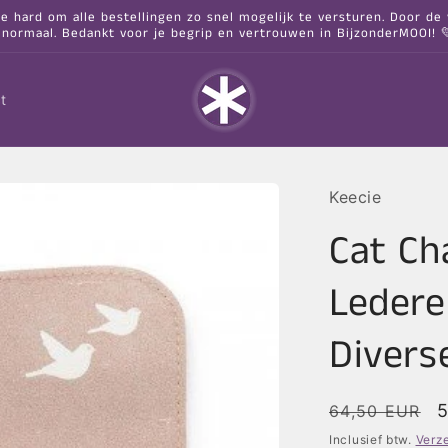
hard om alle bestellingen zo snel mogelijk te versturen. Door de va
 normaal. Bedankt voor je begrip en vertrouwen in BijzonderMOOI! 
t
Keecie
Cat C
Ledere
Divers
Normale
A
5
64,50 EUR
prijs
Inclusief btw.
Verz