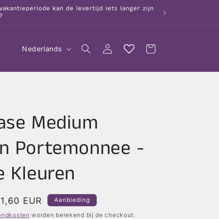
kantieperiode kan de levertijd iets langer zijn

T
Inloggen
Winkelwagen
Nederlands
a
a
l
hase Medium
n Portemonnee -
e Kleuren
anbiedingsprijs
1,60 EUR
Aanbieding
endkosten
worden berekend bij de checkout.