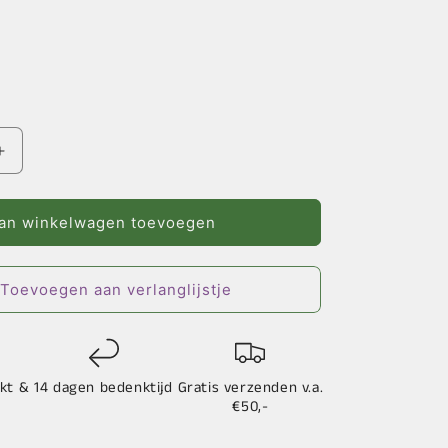
Aantal
verhogen
voor
Cat
an winkelwagen toevoegen
Chase
Medium
Lederen
Toevoegen aan verlanglijstje
ee
Portemonnee
-
Diverse
Kleuren
kt &
14 dagen bedenktijd
Gratis verzenden v.a.
€50,-