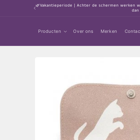
Meteen
🌿Vakantieperiode | Achter de schermen werken we 
naar de
dan
content
Producten
Over ons
Merken
Contac
Ga direct naar
productinformatie