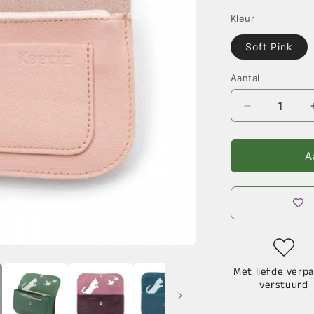
Kleur
Soft Pink
Aantal
Aantal
verlagen
voor
Cat
A
Chase
Medium
Lederen
Portemonn
-
Diverse
Kleuren
Met liefde verpa
verstuurd