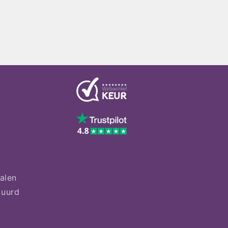
talen
tuurd