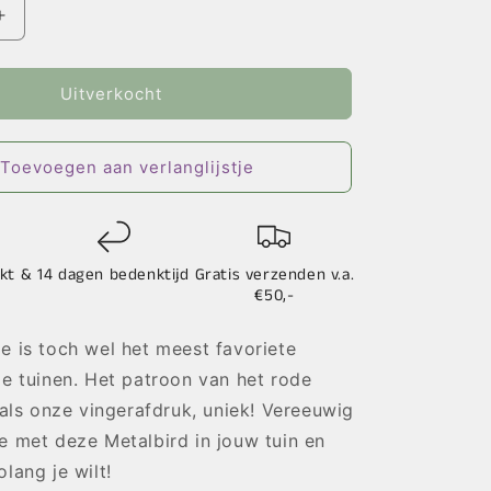
Aantal
verhogen
voor
et
Vogelsilhouet
Uitverkocht
Roodborstje
Toevoegen aan verlanglijstje
kt &
14 dagen bedenktijd
Gratis verzenden v.a.
€50,-
e is toch wel het meest favoriete
ze tuinen. Het patroon van het rode
t als onze vingerafdruk, uniek! Vereeuwig
e met deze Metalbird in jouw tuin en
lang je wilt!