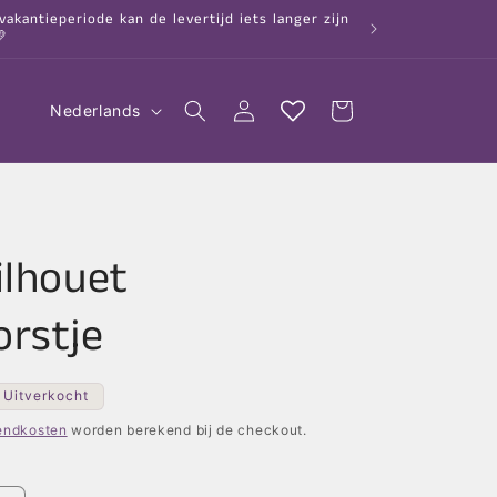
kantieperiode kan de levertijd iets langer zijn

T
Inloggen
Winkelwagen
Nederlands
a
a
l
ilhouet
rstje
Uitverkocht
endkosten
worden berekend bij de checkout.