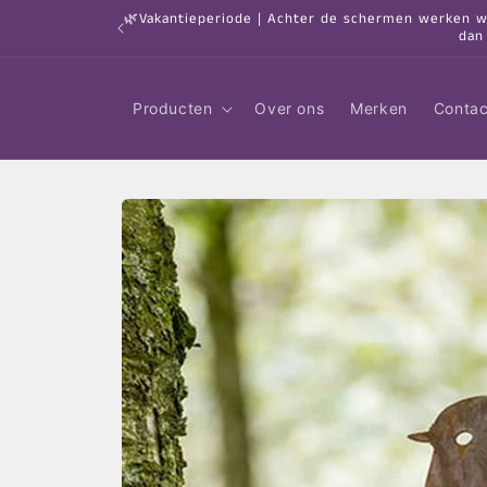
Meteen
🌿Vakantieperiode | Achter de schermen werken we 
naar de
dan
content
Producten
Over ons
Merken
Contac
Ga direct naar
productinformatie