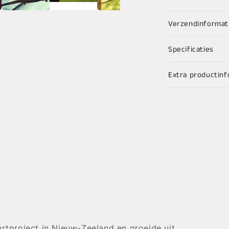
Verzendinformat
Specificaties
Extra productinf
artproject in Nieuw-Zeeland en groeide uit