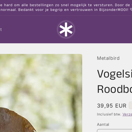
hard om alle bestellingen zo snel mogelijk te versturen. Door de va
 normaal. Bedankt voor je begrip en vertrouwen in BijzonderMOOI! 
t
Metalbird
Vogels
Roodbo
Normale
39,95 EUR
prijs
Inclusief btw.
Verz
Aantal