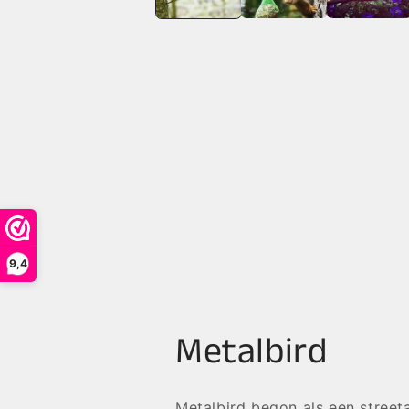
9,4
Metalbird
Metalbird begon als een street