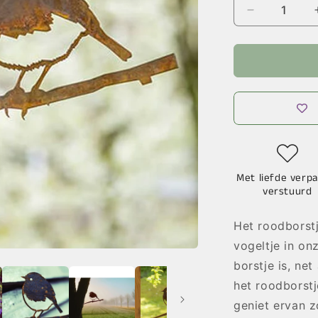
Aantal
verlagen
voor
Vogelsilhou
Roodborstje
Met liefde verpa
verstuurd
Het roodborstj
vogeltje in on
borstje is, ne
het roodborstj
geniet ervan zo