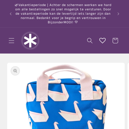
Meteen
🌿Vakantieperiode | Achter de schermen werken we hard
naar de
om alle bestellingen zo snel mogelijk te versturen. Door
content
○ Gratis
de vakantieperiode kan de levertijd iets langer zijn dan
normaal. Bedankt voor je begrip en vertrouwen in
BijzonderMOOI! 💛
Winkelwagen
a direct naar
roductinformatie