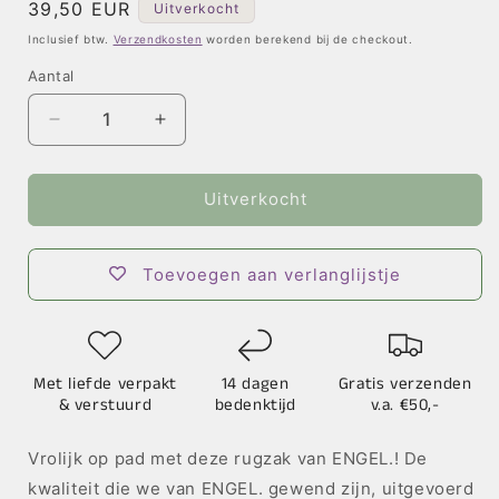
Normale
39,50 EUR
Uitverkocht
prijs
Inclusief btw.
Verzendkosten
worden berekend bij de checkout.
Aantal
Aantal
Aantal
verlagen
verhogen
voor
voor
Rugzak
Rugzak
Uitverkocht
Swan
Swan
–
–
Medium
Medium
Toevoegen aan verlanglijstje
Met liefde verpakt
14 dagen
Gratis verzenden
& verstuurd
bedenktijd
v.a. €50,-
Vrolijk op pad met deze rugzak van ENGEL.! De
kwaliteit die we van ENGEL. gewend zijn, uitgevoerd