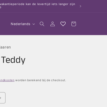
kantieperiode kan de levertijd iets langer zijn

T
Inloggen
Winkelwagen
Nederlands
a
a
l
Waaren
 Teddy
endkosten
worden berekend bij de checkout.
Aantal
verhogen