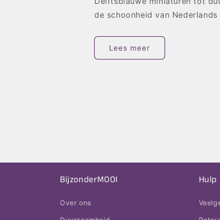
Delftsblauwe miniaturen tot d
de schoonheid van Nederlands 
Lees meer
BijzonderMOOI
Hulp
Over ons
Veelg
Duurzaamheid
Retou