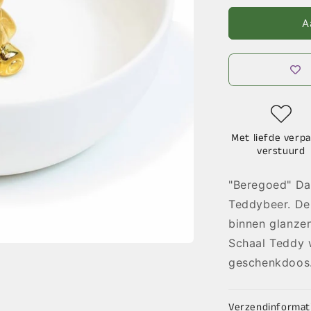
voor
Schaal
A
Teddy
Met liefde verpa
verstuurd
"Beregoed" Dat
Teddybeer. De
binnen glanze
Schaal Teddy 
geschenkdoos
Verzendinformat