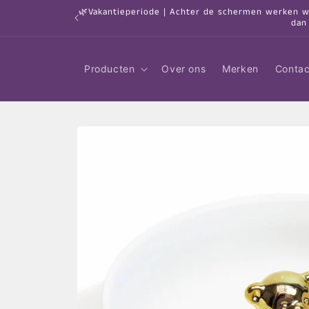
Meteen
🌿Vakantieperiode | Achter de schermen werken we 
naar de
dan
content
Producten
Over ons
Merken
Contac
Ga direct naar
productinformatie