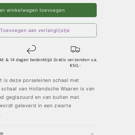
voor
Schaal
an winkelwagen toevoegen
Teddy
Toevoegen aan verlanglijstje
kt &
14 dagen bedenktijd
Gratis verzenden v.a.
€50,-
 is deze porseleinen schaal met
 schaal van Hollandsche Waaren is van
nd geglazuurd en van buiten mat.
wordt geleverd in een zwarte
.
ie