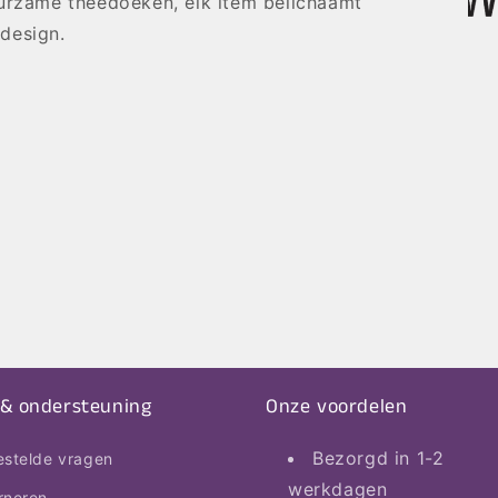
uurzame theedoeken, elk item belichaamt
design.
 & ondersteuning
Onze voordelen
Bezorgd in 1-2
estelde vragen
werkdagen
rneren