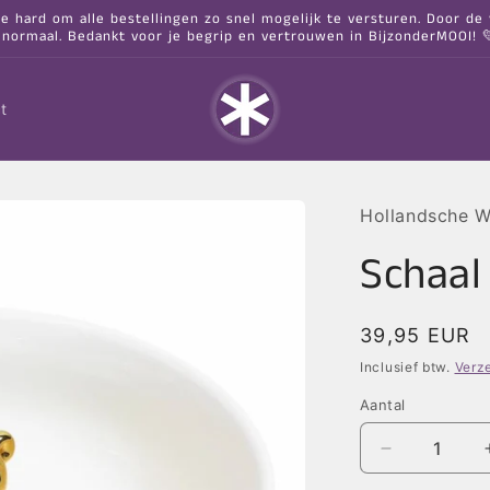
hard om alle bestellingen zo snel mogelijk te versturen. Door de va
 normaal. Bedankt voor je begrip en vertrouwen in BijzonderMOOI! 
t
Hollandsche 
Schaal
Normale
39,95 EUR
prijs
Inclusief btw.
Verz
Aantal
Aantal
verlagen