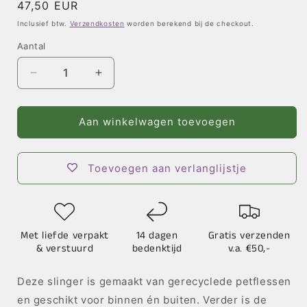
Normale
47,50 EUR
prijs
Inclusief btw.
Verzendkosten
worden berekend bij de checkout.
Aantal
Aantal
Aantal
verlagen
verhogen
voor
voor
Slinger
Slinger
Aan winkelwagen toevoegen
Sun
Sun
2.0
2.0
Toevoegen aan verlanglijstje
Met liefde verpakt
14 dagen
Gratis verzenden
& verstuurd
bedenktijd
v.a. €50,-
Deze slinger is gemaakt van gerecyclede petflessen
en geschikt voor binnen én buiten. Verder is de