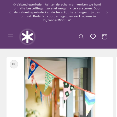
Meteen
🌿Vakantieperiode | Achter de schermen werken we hard
naar de
om alle bestellingen zo snel mogelijk te versturen. Door
content
○ Gratis
de vakantieperiode kan de levertijd iets langer zijn dan
normaal. Bedankt voor je begrip en vertrouwen in
BijzonderMOOI! 💛
Winkelwagen
a direct naar
roductinformatie