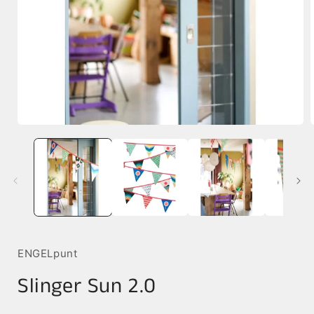
Media
1
openen
in
i
modaal
ENGELpunt
Slinger Sun 2.0