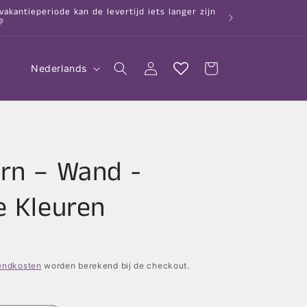
kantieperiode kan de levertijd iets langer zijn

T
Inloggen
Winkelwagen
Nederlands
a
a
l
rn – Wand -
e Kleuren
endkosten
worden berekend bij de checkout.