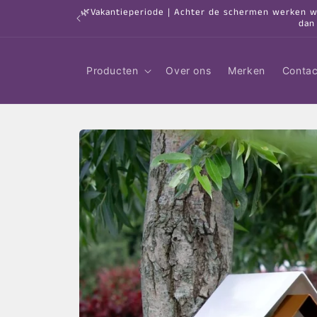
Meteen
🌿Vakantieperiode | Achter de schermen werken we 
naar de
dan
content
Producten
Over ons
Merken
Contac
Ga direct naar
productinformatie