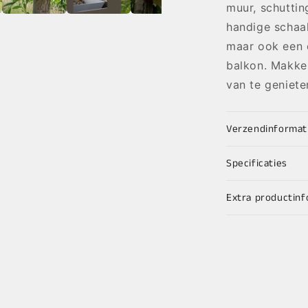
muur, schuttin
handige schaal
maar ook een e
balkon. Makkel
van te geniete
Verzendinformat
Specificaties
Extra productinf