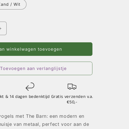
Zand / Wit
Aantal
verhogen
voor
The
an winkelwagen toevoegen
Barn
–
Wand
Toevoegen aan verlanglijstje
-
Diverse
Kleuren
kt &
14 dagen bedenktijd
Gratis verzenden v.a.
€50,-
nvogels met The Barn: een modern en
uisje van metaal, perfect voor aan de