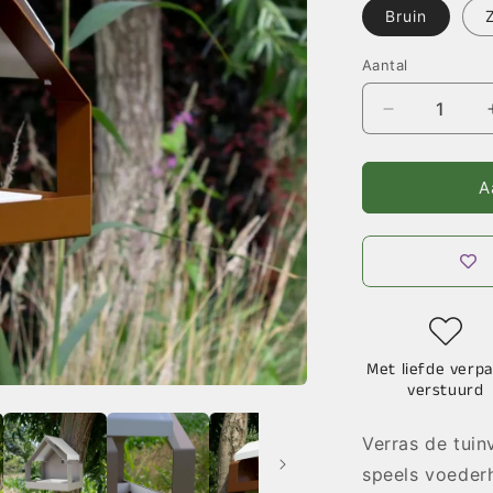
Bruin
Aantal
Aantal
verlagen
voor
The
A
Barn
–
Wand
-
Diverse
Kleuren
Met liefde verpa
verstuurd
Verras de tui
speels voederh