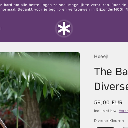
hard om alle bestellingen zo snel mogelijk te versturen. Door de va
 normaal. Bedankt voor je begrip en vertrouwen in BijzonderMOOI! 
t
Heeej!
The Ba
Divers
Normale
59,00 EUR
prijs
Inclusief btw.
Verz
Diverse Kleuren