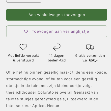
verlagen
verhogen
voor
voor
Theelichthouder
Theelichthouder
Aan winkelwagen toevoegen
Colorato
Colorato
Toevoegen aan verlanglijstje
Met liefde verpakt
14 dagen
Gratis verzenden
& verstuurd
bedenktijd
v.a. €50,-
Of je het nu binnen gezellig maakt tijdens een koude,
stormachtige avond, of buiten voor een gezellig
etentje in de tuin, met zijn kleine oortje volgt
theelichthouder Colorato je overal! Gemaakt van
talloze stukjes gerecycled gals, uitgevoerd in de
intense kleur Apricot Nectar.