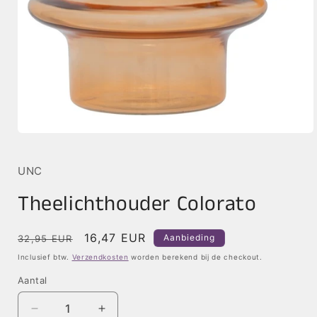
Media
1
openen
in
UNC
modaal
Theelichthouder Colorato
Normale
Aanbiedingsprijs
16,47 EUR
Aanbieding
32,95 EUR
prijs
Inclusief btw.
Verzendkosten
worden berekend bij de checkout.
Aantal
Aantal
Aantal