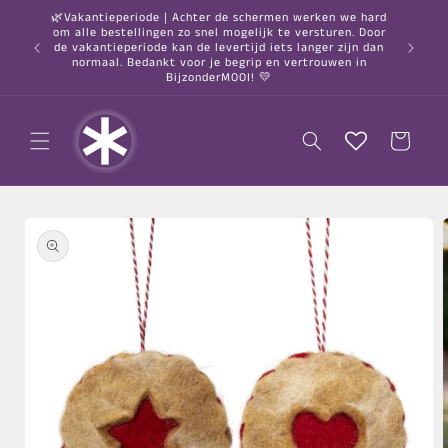
Meteen
🌿Vakantieperiode | Achter de schermen werken we hard
naar de
om alle bestellingen zo snel mogelijk te versturen. Door
content
○ Gratis
de vakantieperiode kan de levertijd iets langer zijn dan
normaal. Bedankt voor je begrip en vertrouwen in
BijzonderMOOI! 💛
Winkelwagen
a direct naar
roductinformatie