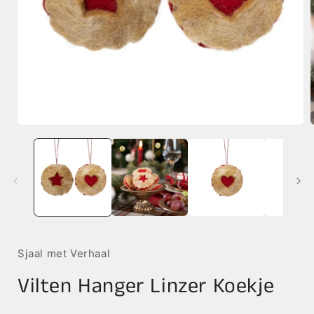
Media
1
openen
in
i
modaal
Sjaal met Verhaal
Vilten Hanger Linzer Koekje