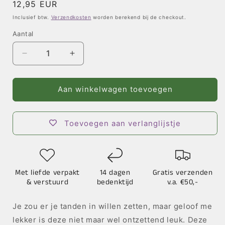
Normale
12,95 EUR
prijs
Inclusief btw.
Verzendkosten
worden berekend bij de checkout.
Aantal
Aantal
Aantal
verlagen
verhogen
voor
voor
Vilten
Vilten
Aan winkelwagen toevoegen
Hanger
Hanger
Linzer
Linzer
Koekje
Koekje
Toevoegen aan verlanglijstje
Met liefde verpakt
14 dagen
Gratis verzenden
& verstuurd
bedenktijd
v.a. €50,-
Je zou er je tanden in willen zetten, maar geloof me
lekker is deze niet maar wel ontzettend leuk. Deze