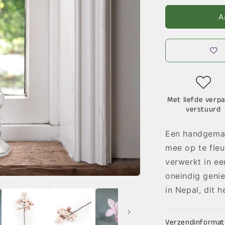
voor
Vilten
A
Tak
Magnolia
Met liefde verpa
verstuurd
Een handgemaa
mee op te fleu
verwerkt in ee
oneindig geni
in Nepal, dit 
Verzendinformat