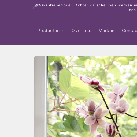
Meteen
🌿Vakantieperiode | Achter de schermen werken we 
naar de
dan
content
Producten
Over ons
Merken
Contac
Ga direct naar
productinformatie