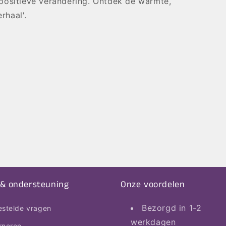
positieve verandering. Ontdek de warmte,
rhaal'.
 & ondersteuning
Onze voordelen
Bezorgd in 1-2
estelde vragen
werkdagen
rneren