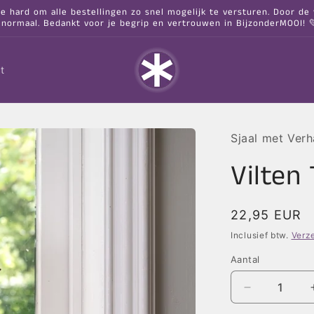
hard om alle bestellingen zo snel mogelijk te versturen. Door de va
 normaal. Bedankt voor je begrip en vertrouwen in BijzonderMOOI! 
t
Sjaal met Verh
Vilten
Normale
22,95 EUR
prijs
Inclusief btw.
Verz
Aantal
Aantal
verlagen