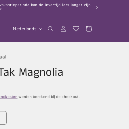
kantieperiode kan de levertijd iets langer zijn

T
Inloggen
Winkelwagen
Nederlands
a
a
l
aal
 Tak Magnolia
endkosten
worden berekend bij de checkout.
Aantal
verhogen