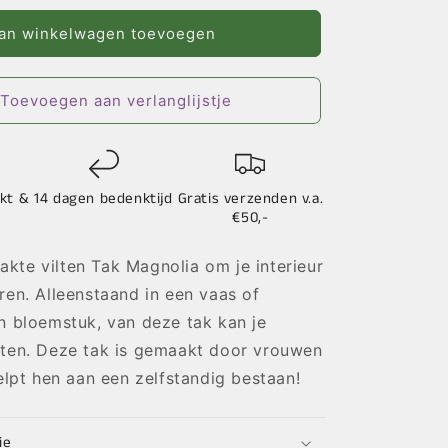
voor
Vilten
an winkelwagen toevoegen
Tak
Magnolia
Toevoegen aan verlanglijstje
kt &
14 dagen bedenktijd
Gratis verzenden v.a.
€50,-
kte vilten Tak Magnolia om je interieur
ren. Alleenstaand in een vaas of
n bloemstuk, van deze tak kan je
eten. Deze tak is gemaakt door vrouwen
helpt hen aan een zelfstandig bestaan!
ie