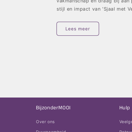
vakmanschap en draag bij aan 
stijl en impact van 'Sjaal met Ve
Lees meer
BijzonderMOOI
Hulp
Over ons
Veelg
Duurzaamheid
Retou