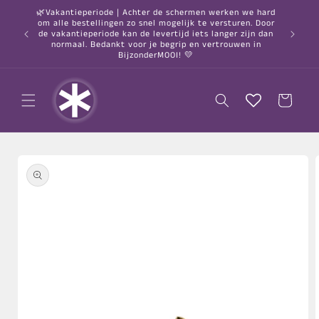
Meteen
🌿Vakantieperiode | Achter de schermen werken we hard
naar de
om alle bestellingen zo snel mogelijk te versturen. Door
content
○ Gratis
de vakantieperiode kan de levertijd iets langer zijn dan
normaal. Bedankt voor je begrip en vertrouwen in
BijzonderMOOI! 💛
Winkelwagen
a direct naar
roductinformatie