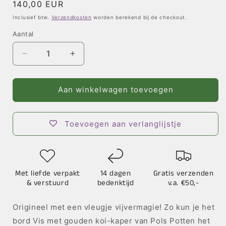
Normale
140,00 EUR
prijs
Inclusief btw.
Verzendkosten
worden berekend bij de checkout.
Aantal
Aantal
Aantal
verlagen
verhogen
voor
voor
Vis
Vis
Aan winkelwagen toevoegen
Bord
Bord
Toevoegen aan verlanglijstje
Met liefde verpakt
14 dagen
Gratis verzenden
& verstuurd
bedenktijd
v.a. €50,-
Origineel met een vleugje vijvermagie! Zo kun je het
bord Vis met gouden koi-kaper van Pols Potten het