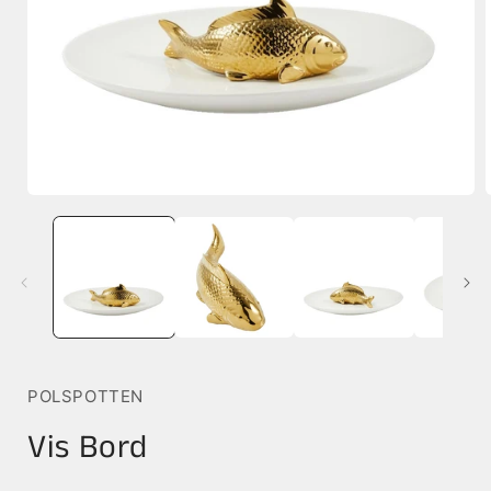
Media
1
openen
in
i
modaal
POLSPOTTEN
Vis Bord