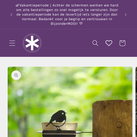
Meteen
🌿Vakantieperiode | Achter de schermen werken we hard
naar de
om alle bestellingen zo snel mogelijk te versturen. Door
content
○ Gratis
de vakantieperiode kan de levertijd iets langer zijn dan
normaal. Bedankt voor je begrip en vertrouwen in
BijzonderMOOI! 💛
Winkelwagen
a direct naar
roductinformatie