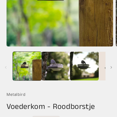
Media
1
openen
in
i
modaal
Metalbird
Voederkom - Roodborstje