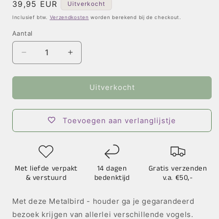
Normale
39,95 EUR
Uitverkocht
prijs
Inclusief btw.
Verzendkosten
worden berekend bij de checkout.
Aantal
Aantal
Aantal
verlagen
verhogen
voor
voor
Voederkom
Voederkom
Uitverkocht
-
-
Roodborstje
Roodborstje
Toevoegen aan verlanglijstje
Met liefde verpakt
14 dagen
Gratis verzenden
& verstuurd
bedenktijd
v.a. €50,-
Met deze Metalbird - houder ga je gegarandeerd
bezoek krijgen van allerlei verschillende vogels.