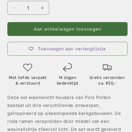
Aantal
Aantal
verlagen
verhogen
voor
voor
Churches
Churches
Aan winkelwagen toevoegen
Red
Red
Light
Light
Waxinelicht
Waxinelicht
Toevoegen aan verlanglijstje
-
-
Set
Set
3
3
Met liefde verpakt
14 dagen
Gratis verzenden
& verstuurd
bedenktijd
v.a. €50,-
Deze set waxinelicht houders van Pols Potten
bestaat uit drie verschillende ontwerpen,
geïnspireerd op uiteenlopende kerkgebouwen. De
rode ramen verspreiden door middel van een
waxinelichtje sfeervol licht. De set wordt geleverd