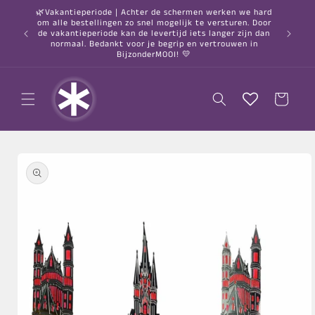
Meteen
🌿Vakantieperiode | Achter de schermen werken we hard
naar de
om alle bestellingen zo snel mogelijk te versturen. Door
content
○ Gratis
de vakantieperiode kan de levertijd iets langer zijn dan
normaal. Bedankt voor je begrip en vertrouwen in
BijzonderMOOI! 💛
Winkelwagen
a direct naar
roductinformatie