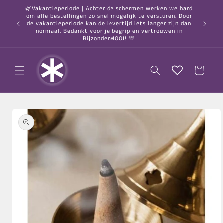
Meteen
🌿Vakantieperiode | Achter de schermen werken we hard
naar de
om alle bestellingen zo snel mogelijk te versturen. Door
content
○ Gratis
de vakantieperiode kan de levertijd iets langer zijn dan
normaal. Bedankt voor je begrip en vertrouwen in
BijzonderMOOI! 💛
Winkelwagen
a direct naar
roductinformatie