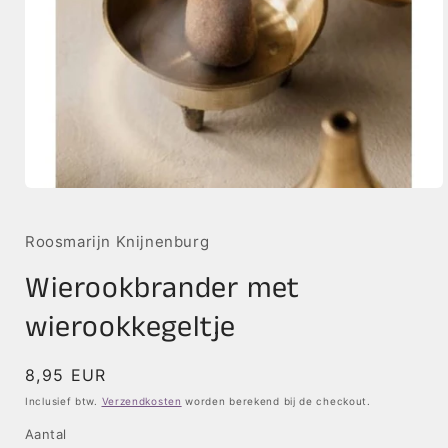
Media
1
openen
in
Roosmarijn Knijnenburg
modaal
Wierookbrander met
wierookkegeltje
Normale
8,95 EUR
prijs
Inclusief btw.
Verzendkosten
worden berekend bij de checkout.
Aantal