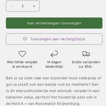
Aantal
Aantal
verlagen
verhogen
voor
voor
Wierookbrander
Wierookbrander
Aan winkelwagen toevoegen
met
met
wierookkegeltje
wierookkegeltje
Toevoegen aan verlanglijstje
Met liefde verpakt
14 dagen
Gratis verzenden
& verstuurd
bedenktijd
v.a. €50,-
Ben je op zoek naar een bijzonder mooi cadeautje of
gun je jezelf ook een beetje rust en meditatie? Dan
is dit wierookhoudertje met wierook, verpakt in een
katoenen zakje, perfect! Het houdertje past ook in
de Hold It + van Roosmarijn Knijnenburg.