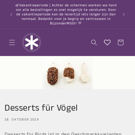
Direkt
🌿Vakantieperiode | Achter de schermen werken we hard
zum
om alle bestellingen zo snel mogelijk te versturen. Door
Inhalt
○ Vor 2:
de vakantieperiode kan de levertijd iets langer zijn dan
nach 
normaal. Bedankt voor je begrip en vertrouwen in
BijzonderMOOI! 💛
Warenkorb
Desserts für Vögel
28. OKTOBER 2024
Desserts for Birds ist in den Geschmacksvarianten