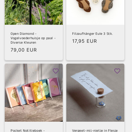
Open Diamond -
Filzaufhänger Eule 3 Stk.
Vogelvoederhuisje op paal -
Normaler
17,95 EUR
Diverse Kleuren
Preis
Normaler
79,00 EUR
Preis
Pocket Notitieboek -
Vergeet-mij-nietje in Flesje