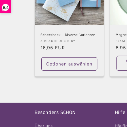
9,4
Schetsboek - Diverse Varianten
Magne
Anbieter:
Anbie
A BEAUTIFUL STORY
SJAAL
Normaler
16,95 EUR
Norm
6,95
Preis
Prei
I
Optionen auswählen
Besonders SCHÖN
Hilfe
Über uns
Häufi