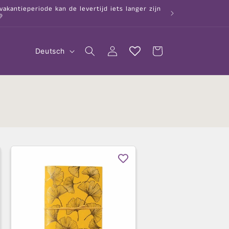
kantieperiode kan de levertijd iets langer zijn

S
Einloggen
Warenkorb
Deutsch
p
r
a
c
h
e