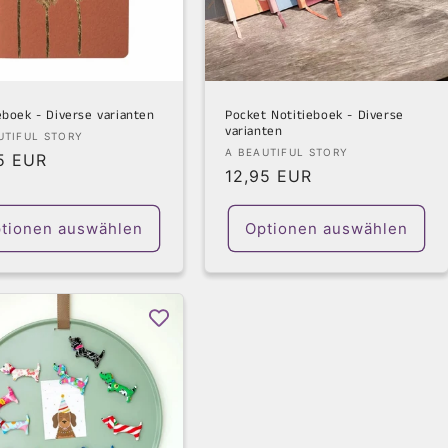
eboek - Diverse varianten
Pocket Notitieboek - Diverse
varianten
ter:
UTIFUL STORY
Anbieter:
A BEAUTIFUL STORY
aler
5 EUR
Normaler
12,95 EUR
s
Preis
tionen auswählen
Optionen auswählen