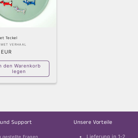
et Teckel
ter:
 MET VERHAAL
aler
 EUR
s
n den Warenkorb
legen
 und Support
Unsere Vorteile
Lieferung in 1-2
g gestellte Fragen