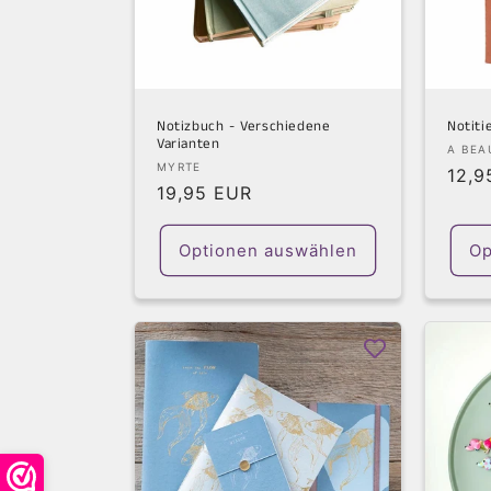
o
r
i
Notizbuch - Verschiedene
Notiti
Varianten
Anbie
A BEA
e
Anbieter:
MYRTE
Norm
12,9
Normaler
19,95 EUR
Prei
:
Preis
Optionen auswählen
Op