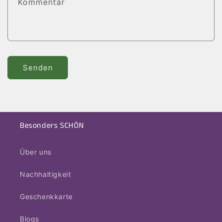
Kommentar
o
r
m
u
l
Senden
a
r
Besonders SCHÖN
Über uns
Nachhaltigkeit
Geschenkkarte
Blogs