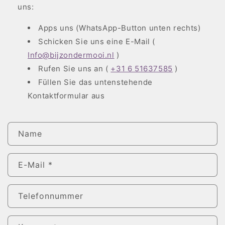
uns:
Apps uns (WhatsApp-Button unten rechts)
Schicken Sie uns eine E-Mail (
Info@bijzondermooi.nl
)
Rufen Sie uns an (
+31 6 51637585
)
Füllen Sie das untenstehende
Kontaktformular aus
K
Name
o
n
t
E-Mail
*
a
k
Telefonnummer
t
f