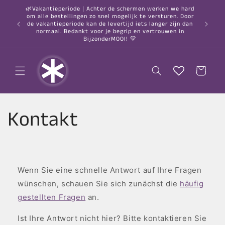
Direkt
🌿Vakantieperiode | Achter de schermen werken we hard
zum
om alle bestellingen zo snel mogelijk te versturen. Door
Inhalt
○ Vor 2:
de vakantieperiode kan de levertijd iets langer zijn dan
nach 
normaal. Bedankt voor je begrip en vertrouwen in
BijzonderMOOI! 💛
Warenkorb
Kontakt
Wenn Sie eine schnelle Antwort auf Ihre Fragen
wünschen, schauen Sie sich zunächst die
häufig
gestellten Fragen
an.
Ist Ihre Antwort nicht hier? Bitte kontaktieren Sie