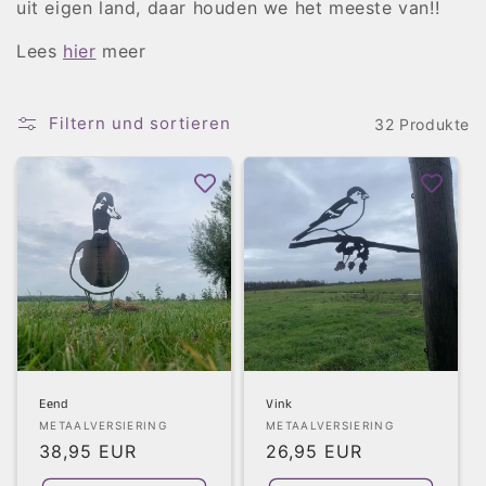
r
uit eigen land, daar houden we het meeste van!!
i
Lees
hier
meer
e
Filtern und sortieren
32 Produkte
:
Eend
Vink
Anbieter:
Anbieter:
METAALVERSIERING
METAALVERSIERING
Normaler
38,95 EUR
Normaler
26,95 EUR
Preis
Preis