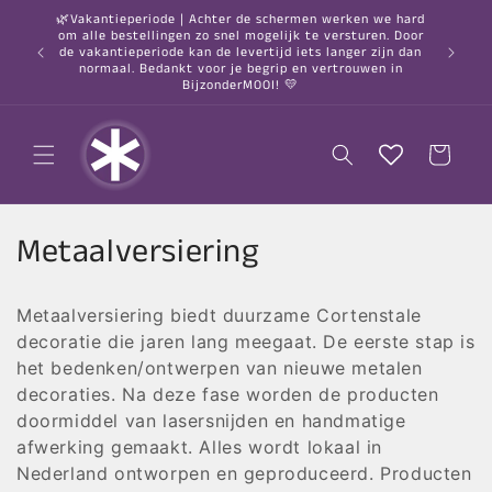
Direkt
🌿Vakantieperiode | Achter de schermen werken we hard
zum
om alle bestellingen zo snel mogelijk te versturen. Door
Inhalt
○ Vor 2:
de vakantieperiode kan de levertijd iets langer zijn dan
nach 
normaal. Bedankt voor je begrip en vertrouwen in
BijzonderMOOI! 💛
Warenkorb
K
Metaalversiering
a
Metaalversiering biedt duurzame Cortenstale
t
decoratie die jaren lang meegaat.
De eerste stap is
e
het bedenken/ontwerpen van nieuwe metalen
decoraties. Na deze fase worden de producten
g
doormiddel van lasersnijden en handmatige
afwerking gemaakt. Alles wordt lokaal in
o
Nederland ontworpen en geproduceerd. Producten