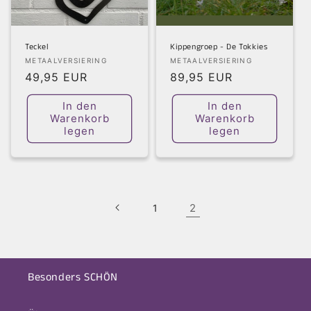
Teckel
Kippengroep - De Tokkies
Anbieter:
Anbieter:
METAALVERSIERING
METAALVERSIERING
Normaler
49,95 EUR
Normaler
89,95 EUR
Preis
Preis
In den
In den
Warenkorb
Warenkorb
legen
legen
2
1
Besonders SCHÖN