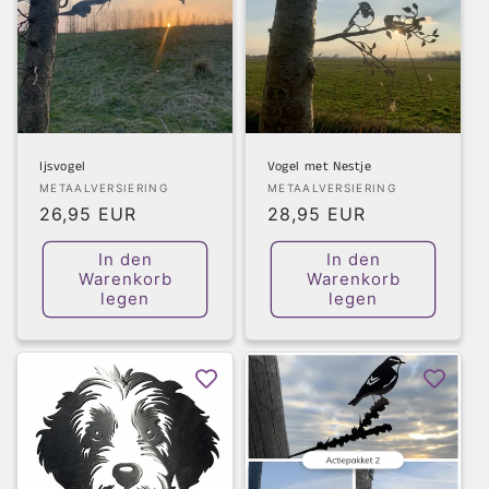
Ijsvogel
Vogel met Nestje
Anbieter:
Anbieter:
METAALVERSIERING
METAALVERSIERING
Normaler
26,95 EUR
Normaler
28,95 EUR
Preis
Preis
In den
In den
Warenkorb
Warenkorb
legen
legen