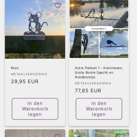
Muis
Actie Pakket 1 - Koolmezen,
Grote Bonte Specht en
Anbieter:
METAALVERSIERING
Roodborstje
Normaler
29,95 EUR
Anbieter:
METAALVERSIERING
Preis
Normaler
77,85 EUR
Preis
In den
In den
Warenkorb
Warenkorb
legen
legen