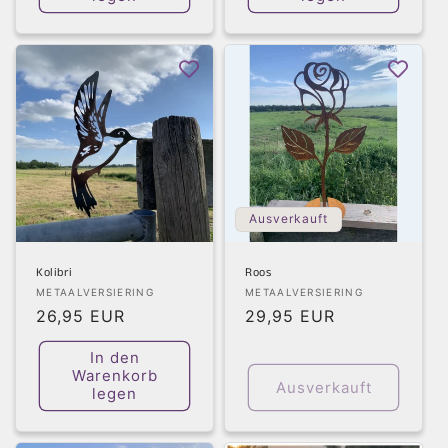
Ausverkauft
Kolibri
Roos
Anbieter:
Anbieter:
METAALVERSIERING
METAALVERSIERING
Normaler
26,95 EUR
Normaler
29,95 EUR
Preis
Preis
In den
Warenkorb
Ausverkauft
legen