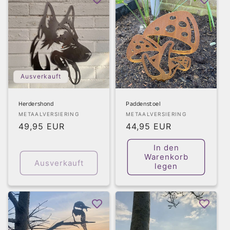
Ausverkauft
Herdershond
Paddenstoel
Anbieter:
Anbieter:
METAALVERSIERING
METAALVERSIERING
Normaler
49,95 EUR
Normaler
44,95 EUR
Preis
Preis
In den
Warenkorb
Ausverkauft
legen