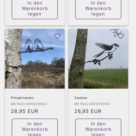
In den
In den
Warenkorb
Warenkorb
legen
legen
Pimpelmezen
Zwaluw
Anbieter:
Anbieter:
METAALVERSIERING
METAALVERSIERING
Normaler
28,95 EUR
Normaler
26,95 EUR
Preis
Preis
In den
In den
Warenkorb
Warenkorb
legen
legen