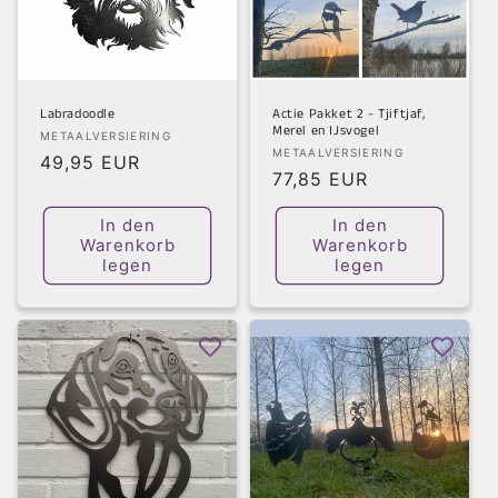
Labradoodle
Actie Pakket 2 - Tjiftjaf,
Merel en IJsvogel
Anbieter:
METAALVERSIERING
Anbieter:
METAALVERSIERING
Normaler
49,95 EUR
Normaler
77,85 EUR
Preis
Preis
In den
In den
Warenkorb
Warenkorb
legen
legen