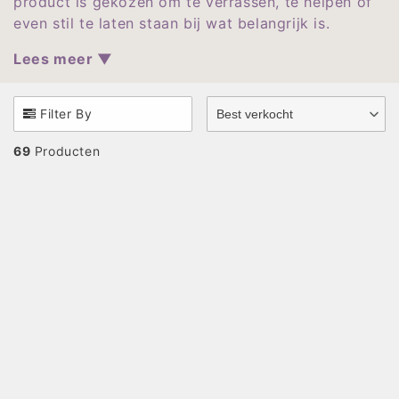
product is gekozen om te verrassen, te helpen of
r
even stil te laten staan bij wat belangrijk is.
i
Lees meer ▼
e
:
Filter By
Best verkocht
69
Producten