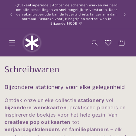
Direkt
🌿Vakantieperiode | Achter de schermen werken we hard
zum
om alle bestellingen zo snel mogelijk te versturen. Door
Inhalt
○ Vor 2:
de vakantieperiode kan de levertijd iets langer zijn dan
nach 
normaal. Bedankt voor je begrip en vertrouwen in
BijzonderMOOI! 💛
Warenkorb
K
Schreibwaren
a
Bijzondere stationery voor elke gelegenheid
t
Ontdek onze unieke collectie
stationery
vol
e
bijzondere wenskaarten
, praktische planners en
g
inspirerende boekjes voor het hele gezin. Van
creatieve pop out kaarten
tot
o
verjaardagskalenders
en
familieplanners
– elk