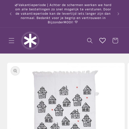
Meteen
🌿Vakantieperiode | Achter de schermen werken we hard
naar de
om alle bestellingen zo snel mogelijk te versturen. Door
content
○ Gratis
de vakantieperiode kan de levertijd iets langer zijn dan
normaal. Bedankt voor je begrip en vertrouwen in
BijzonderMOOI! 💛
Winkelwagen
a direct naar
roductinformatie