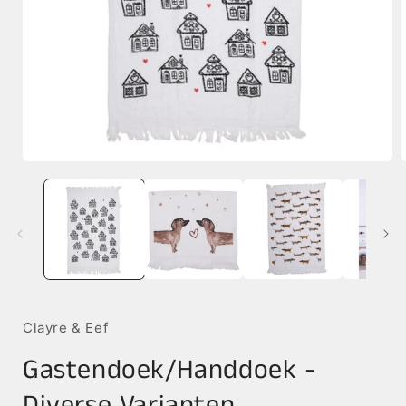
Media
1
openen
in
i
modaal
Clayre & Eef
Gastendoek/Handdoek -
Diverse Varianten