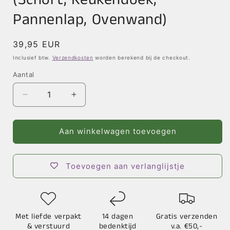
Pannenlap, Ovenwand)
Normale
39,95 EUR
prijs
Inclusief btw.
Verzendkosten
worden berekend bij de checkout.
Aantal
Aantal
Aantal
verlagen
verhogen
voor
voor
Keukentextiel
Keukentextiel
Aan winkelwagen toevoegen
Set
Set
-
-
Eekhoorn
Eekhoorn
Toevoegen aan verlanglijstje
(Schort,
(Schort,
Keukendoek,
Keukendoek,
Pannenlap,
Pannenlap,
Ovenwand)
Ovenwand)
Met liefde verpakt
14 dagen
Gratis verzenden
& verstuurd
bedenktijd
v.a. €50,-