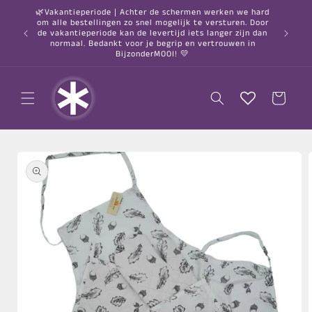
Meteen
🌿Vakantieperiode | Achter de schermen werken we hard
naar de
om alle bestellingen zo snel mogelijk te versturen. Door
content
○ Gratis
de vakantieperiode kan de levertijd iets langer zijn dan
normaal. Bedankt voor je begrip en vertrouwen in
BijzonderMOOI! 💛
Winkelwagen
a direct naar
roductinformatie