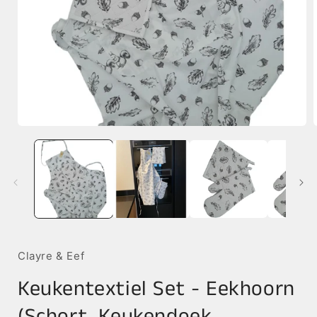
Media
1
openen
in
i
modaal
Clayre & Eef
Keukentextiel Set - Eekhoorn
(Schort, Keukendoek,